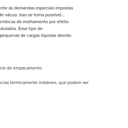
nte às demandas especiais impostas
e vácuo. Isso se torna possível
erísticas de molhamento por efeito
dulados. Esse tipo de
equenas de cargas líquidas devido
fície de empacamento
ncias termicamente instáveis, que podem ser