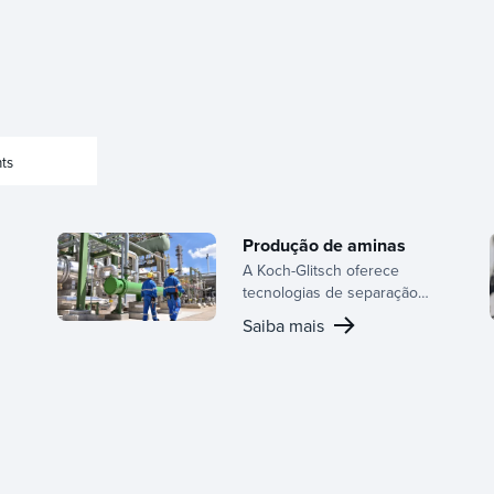
ts
Produção de aminas
A Koch-Glitsch oferece
tecnologias de separação
de alta eficiência para a
Saiba mais
produção de aminas,
garantindo sustentabilidade
e saídas de alta pureza para
aplicações químicas
especializadas.