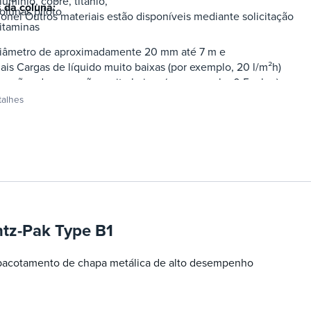
lumínio, cobre, titânio,
 da coluna:
olunas piloto
onel Outros materiais estão disponíveis mediante solicitação
itaminas
iâmetro de aproximadamente 20 mm até 7 m e
ais Cargas de líquido muito baixas (por exemplo, 20 l/m²h)
ressões de operação muito baixas (por exemplo, 0,5 mbar)
etenção mínima de líquido
talhes
tz-Pak Type B1
acotamento de chapa metálica de alto desempenho