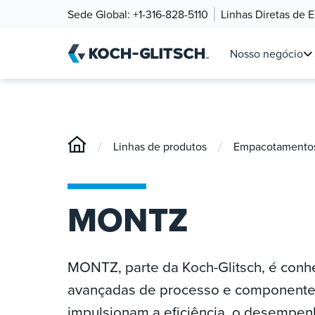
Sede Global:
+1-316-828-5110
Linhas Diretas de 
Nosso negócio
/
/
Linhas de produtos
Empacotamentos 
MONTZ
MONTZ, parte da Koch-Glitsch, é conh
avançadas de processo e componentes
impulsionam a eficiência, o desempen