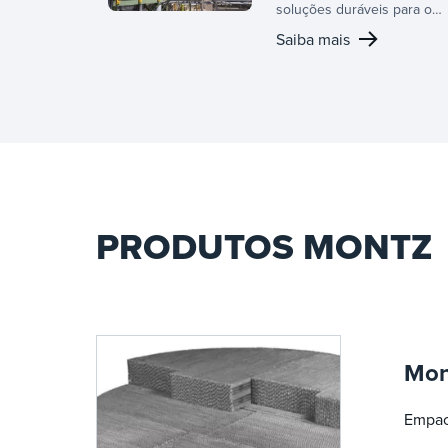
soluções duráveis para o
manuseio de produtos
Saiba mais
químicos corrosivos,
utilizando materiais e
tecnologias avançadas para
reforçar a confiabilidade do
processo e promover a
segurança em aplicações
de especialidades químicas
PRODUTOS MONTZ
Mon
Empac