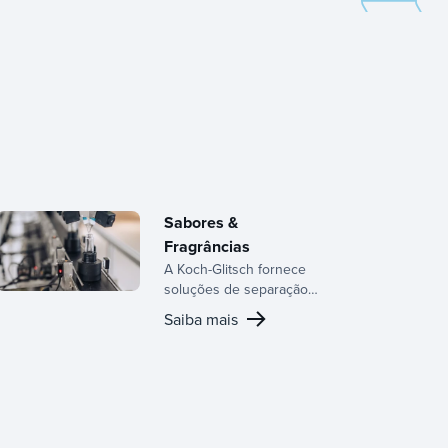
Sabores &
Fragrâncias
A Koch-Glitsch fornece
soluções de separação
personalizadas para a
Saiba mais
indústria de aromas e
fragrâncias, garantindo
eficiência na produção de
produtos químicos
especializados.