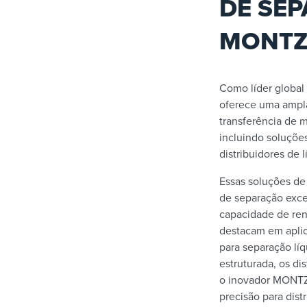
DE SE
MONT
Como líder globa
oferece uma ampla
transferência de m
incluindo soluçõe
distribuidores de 
Essas soluções d
de separação exce
capacidade de re
destacam em aplic
para separação lí
estruturada, os d
o inovador MONTZ-
precisão para dist