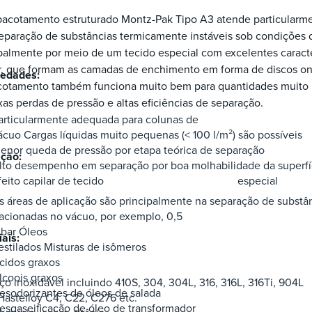
acotamento estruturado Montz-Pak Tipo A3 atende particularme
eparação de substâncias termicamente instáveis sob condições d
palmente por meio de um tecido especial com excelentes caract
ar, que formam as camadas de enchimento em forma de discos on
iedades:
otamento também funciona muito bem para quantidades muito p
xas perdas de pressão e altas eficiências de separação.
articularmente adequada para colunas de
ácuo Cargas líquidas muito pequenas (< 100 l/m²) são possíveis
enor queda de pressão por etapa teórica de separação
ação:
lto desempenho em separação por boa molhabilidade da super
Efeito capilar de tecido especial
s áreas de aplicação são principalmente na separação de substâ
racionadas no vácuo, por exemplo, 0,5
bar Óleos
ais:
estilados Misturas de isômeros
cidos graxos
lcoois graxos
ço inoxidável incluindo 410S, 304, 304L, 316, 316L, 316Ti, 904L
esodorizantes de óleos de salada
 Hastelloy C4, C22, C276 etc.
esgaseificação de óleo de transformador