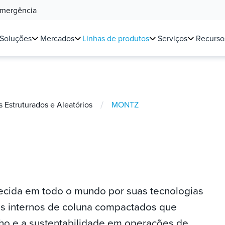
Emergência
Soluções
Mercados
Linhas de produtos
Serviços
Recurso
/
Estruturados e Aleatórios
MONTZ
ecida em todo o mundo por suas tecnologias
 internos de coluna compactados que
ho e a sustentabilidade em operações de