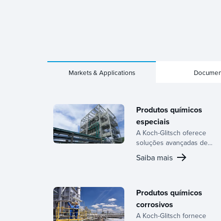
Markets & Applications
Documen
Produtos químicos
especiais
A Koch-Glitsch oferece
soluções avançadas de
transferência de massa e
Saiba mais
separação de fases para
processamento químico
especializado, otimizando a
qualidade do produto, o
Produtos químicos
rendimento e o
corrosivos
desempenho operacional.
A Koch-Glitsch fornece