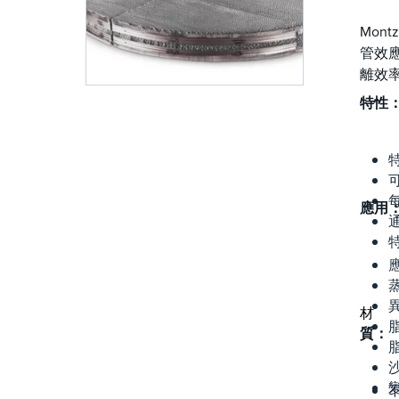
Mon
管效
離效
特性
可
應用
材
質：
不