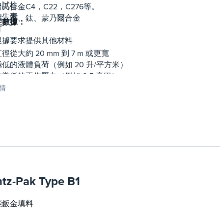
中試柱
哈氏合金C4，C22，C276等。
維生素
鋁、銅、鈦、蒙乃爾合金
柱數據：
可
根據要求提供其他材料
徑從大約 20 mm 到 7 m 或更寬
極低的液體負荷（例如 20 升/平方米）
非常低的工作壓力（例如 0.5 毫巴）
最小的液體滯留量
情
tz-Pak Type B1
能鈑金填料