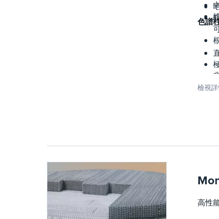
色譜
直
檢視詳
Mon
高性