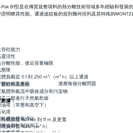
tz-Pak B1型是在傳質規整填料的熱分離技術領域多年經驗和發展的成
中證明瞭其性能。通過波紋板的規則幾何排列及其特殊的MON
：
大吞吐能力
高靈活性
高分離性能，接近容量極限
：
低壓降
體負載從 0.1 到 250 m³/（m² h）以上通過
可變的特定表面 適應每個分離
常壓柱和高壓柱
從氣體和氣流中吸收成分和污染物
用乙二醇進行天然氣乾燥
柱數據：
煉油塔（常壓和真空下）
石化塔
鋁軋機的廢氣凈化
徑範圍從 40 mm 到 11 m 及更寬
潤滑油和軋制油加工
體負荷從 40 l/（m² h）
廢水汽提塔