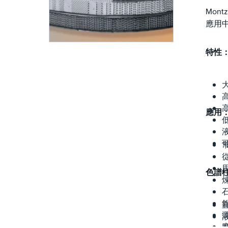
Mon
應用
特性
應用
液
色譜
直
液