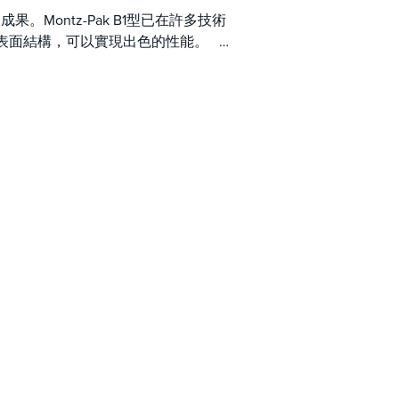
果。Montz-Pak B1型已在許多技術
TZ表面結構，可以實現出色的性能。
問題