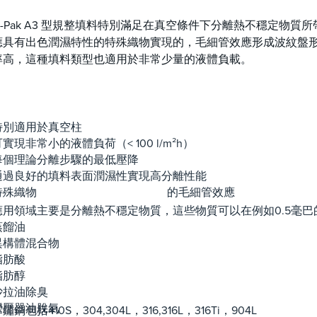
tz-Pak A3 型規整填料特別滿足在真空條件下分離熱不穩定物
應具有出色潤濕特性的特殊織物實現的，毛細管效應形成波紋盤
率高，這種填料類型也適用於非常少量的液體負載。
：
特別適用於真空柱
實現非常小的液體負荷（< 100 l/m²h）
每個理論分離步驟的最低壓降
：
通過良好的填料表面潤濕性實現高分離性能
特殊織物 的
應用領域主要是分離熱不穩定物質，這些物質可以在例如0.5毫巴
蒸餾油
異構體混合物
脂肪酸
脂肪醇
沙拉油除臭
變壓器油脫氣
鏽鋼包括410S，304,304L，316,316L，316Ti，904L