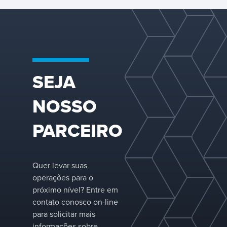
processamento
químico
especializado,
otimizando a
qualidade do
produto, o
rendimento e o
desempenho
SEJA
operacional.
NOSSO
PARCEIRO
Quer levar suas
operações para o
próximo nível? Entre em
contato conosco on-line
para solicitar mais
informações sobre