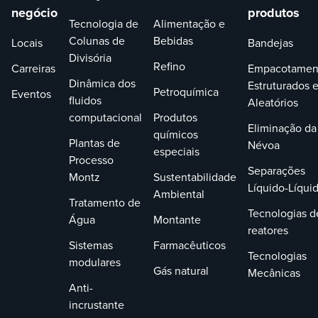
negócio
produtos
Tecnologia de
Alimentação e
Colunas de
Bebidas
Locais
Bandejas
Divisória
Refino
Carreiras
Empacotamen
Dinâmica dos
Estruturados 
Petroquímica
Eventos
fluidos
Aleatórios
computacional
Produtos
Eliminação da
químicos
Plantas de
Névoa
especiais
Processo
Separações
Montz
Sustentabilidade
Líquido-Líqui
Ambiental
Tratamento de
Tecnologias d
Água
Montante
reatores
Sistemas
Farmacêuticos
Tecnologias
modulares
Gás natural
Mecânicas
Anti-
incrustante