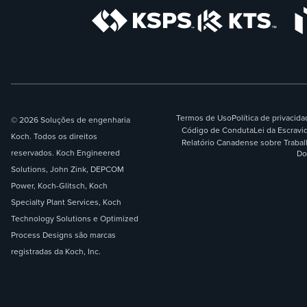
Termos de Uso
Política de privacid
© 2026 Soluções de engenharia
Código de Conduta
Lei da Escrav
Koch. Todos os direitos
Relatório Canadense sobre Traba
reservados. Koch Engineered
Do
Solutions, John Zink, DEPCOM
Power, Koch-Glitsch, Koch
Specialty Plant Services, Koch
Technology Solutions e Optimized
Process Designs são marcas
registradas da Koch, Inc.