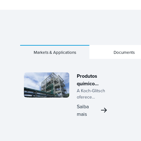
Markets & Applications
Documents
Produtos
químicos
especiais
A Koch-Glitsch
oferece
soluções
Saiba
avançadas de
mais
transferência
de massa e
separação de
fases para