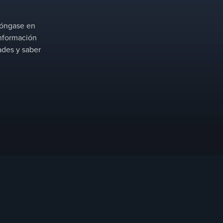
 Póngase en
información
ades y saber