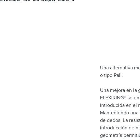
Una alternativa m
o tipo Pall.
Una mejora en la 
FLEXIRING® se en
introducida en el 
Manteniendo una r
de dedos. La resi
introducción de n
geometría permitió