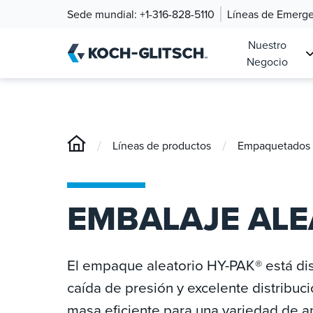
Sede mundial:
+1-316-828-5110
Líneas de Emerg
Nuestro
Negocio
/
/
Líneas de productos
Empaquetados e
EMBALAJE ALE
El empaque aleatorio HY-PAK® está dis
caída de presión y excelente distribuci
masa eficiente para una variedad de a