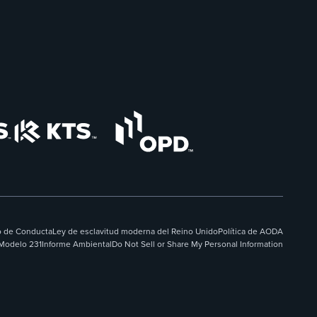
 de Conducta
Ley de esclavitud moderna del Reino Unido
Política de AODA
Modelo 231
Informe Ambiental
Do Not Sell or Share My Personal Information