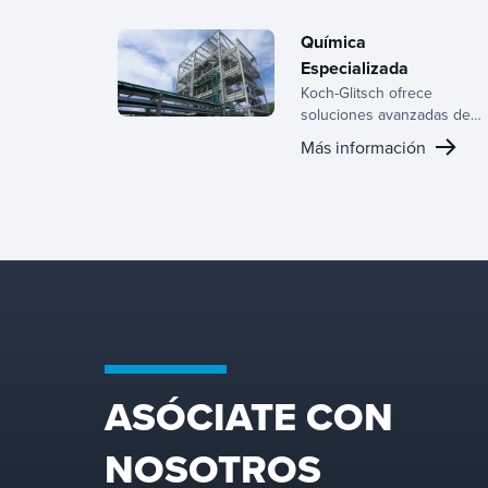
Química
Especializada
Koch-Glitsch ofrece
soluciones avanzadas de
transferencia de masa y
Más información
separación de fases para
procesamiento químico
especializado, optimizando
la calidad del producto, el
rendimiento y el
rendimiento operativo.
ASÓCIATE CON
NOSOTROS