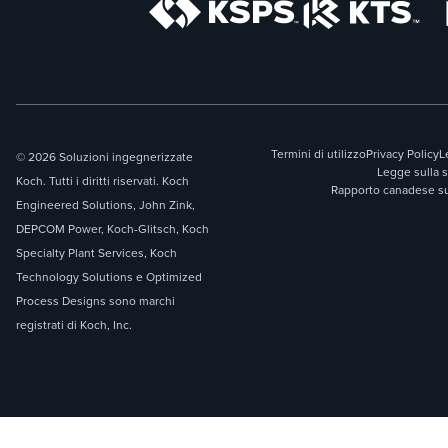
Termini di utilizzo
Privacy Policy
L
© 2026 Soluzioni ingegnerizzate
Legge sulla 
Koch. Tutti i diritti riservati. Koch
Rapporto canadese sul
Engineered Solutions, John Zink,
DEPCOM Power, Koch-Glitsch, Koch
Specialty Plant Services, Koch
Technology Solutions e Optimized
Process Designs sono marchi
registrati di Koch, Inc.