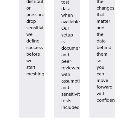
distribution,
the
test
or
changes
data
pressure
that
when
drop
matter
available.
sensitivity,
and
Our
we
the
setup
define
data
is
success
behind
documented
before
them,
and
we
so
peer-
start
you
reviewed,
meshing.
can
with
move
assumptions
forward
and
with
sensitivity
confidence.
tests
included.