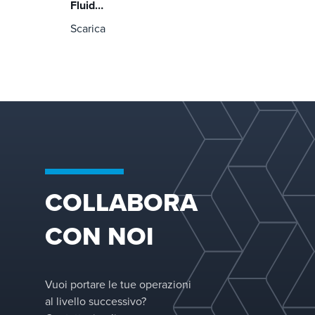
Fluid
Dynamics
Scarica
(CFD)
COLLABORA
CON NOI
Vuoi portare le tue operazioni
al livello successivo?