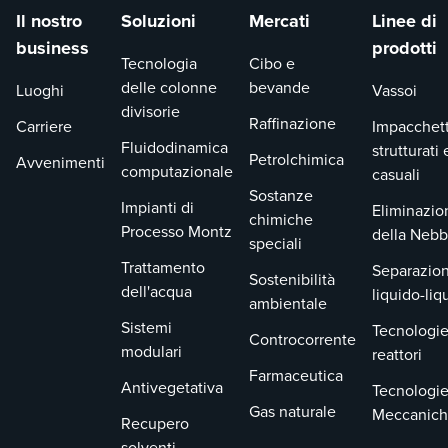
Il nostro
Soluzioni
Mercati
Linee di
business
prodotti
Tecnologia
Cibo e
delle colonne
bevande
Luoghi
Vassoi
divisorie
Raffinazione
Carriere
Impacchet
Fluidodinamica
strutturati 
Petrolchimica
Avvenimenti
computazionale
casuali
Sostanze
Impianti di
Eliminazio
chimiche
Processo Montz
della Nebb
speciali
Trattamento
Separazion
Sostenibilità
dell'acqua
liquido-liq
ambientale
Sistemi
Tecnologie
Controcorrente
modulari
reattori
Farmaceutica
Antivegetativa
Tecnologi
Gas naturale
Meccanic
Recupero
solventi