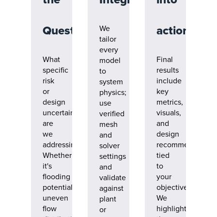
Questions
action
We
tailor
every
What
Final
model
specific
results
to
risk
include
system
or
key
physics;
design
metrics,
use
uncertainty
visuals,
verified
are
and
mesh
we
design
and
addressing?
recommendation
solver
Whether
tied
settings
it's
to
and
flooding
your
validate
potential,
objectives.
against
uneven
We
plant
flow
highlight
or