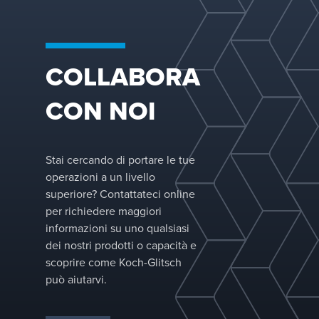
nebbia
consente u
che impedisc
DEMISTER-P
facile
ritrasciname
due stadi pe
installazion
Caduta di
fornire un'e
attraverso le
pressione
COLLABORA
capacità di
passerelle
inferiore ris
produzione
dei
ai cicloni
CON NOI
serbatoiProg
su misura pe
serbatoi vert
orizzontali
Stai cercando di portare le tue
operazioni a un livello
superiore? Contattateci online
per richiedere maggiori
informazioni su uno qualsiasi
dei nostri prodotti o capacità e
scoprire come Koch-Glitsch
può aiutarvi.