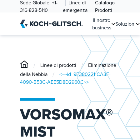
Sede Globale:
+1-
Linee di
Catalogo
316-828-5110
emergenza
Prodotti
Il nostro
Soluzioni
business
/
/
Linee di prodotti
Eliminazione
/
della Nebbia
<~~id=9F380221-CA3F-
4090-B53C-AEE5D8D2960C~>
VORSOMAX®
MIST