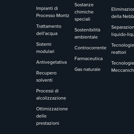
Sostanze
Impianti di
Eliminazio
chimiche
Processo Montz
della Nebb
speciali
Trattamento
Separazion
Sostenibilità
dell'acqua
liquido-liq
ambientale
Sistemi
Tecnologie
Controcorrente
modulari
reattori
Farmaceutica
Antivegetativa
Tecnologi
Gas naturale
Meccanic
Recupero
solventi
Processi di
alcolizzazione
Ottimizzazione
delle
prestazioni