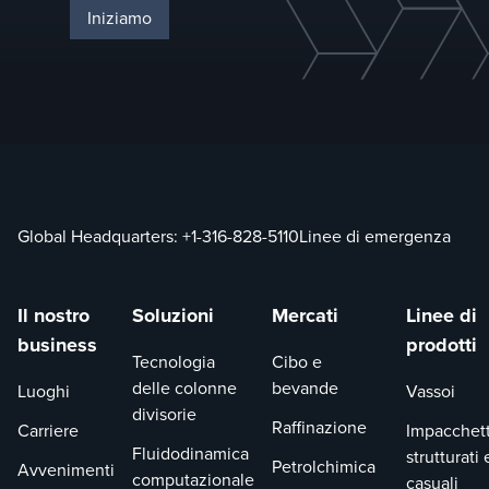
Iniziamo
Global Headquarters:
+1-316-828-5110
Linee di emergenza
Il nostro
Soluzioni
Mercati
Linee di
business
prodotti
Tecnologia
Cibo e
delle colonne
bevande
Luoghi
Vassoi
divisorie
Raffinazione
Carriere
Impacchet
Fluidodinamica
strutturati 
Petrolchimica
Avvenimenti
computazionale
casuali