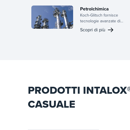
Petrolchimica
Koch-Glitsch fornisce
tecnologie avanzate di
trasferimento di massa e
Scopri di più
separazione di fase per
migliorare la produzione,
l'affidabilità e la sostenibilità
nella lavorazione
petrolchimica.
PRODOTTI INTALOX
CASUALE