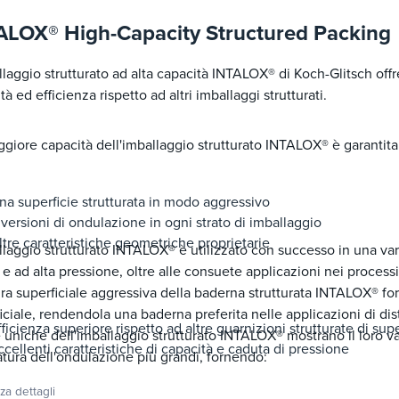
ALOX® High-Capacity Structured Packing
llaggio strutturato ad alta capacità INTALOX® di Koch-Glitsch of
tà ed efficienza rispetto ad altri imballaggi strutturati.
giore capacità dell'imballaggio strutturato INTALOX® è garantit
na superficie strutturata in modo aggressivo
nversioni di ondulazione in ogni strato di imballaggio
ltre caratteristiche geometriche proprietarie
llaggio strutturato INTALOX® è utilizzato con successo in una varie
i e ad alta pressione, oltre alle consuete applicazioni nei process
ura superficiale aggressiva della baderna strutturata INTALOX® f
iciale, rendendola una baderna preferita nelle applicazioni di dis
fficienza superiore rispetto ad altre guarnizioni strutturate di supe
e uniche dell'imballaggio strutturato INTALOX® mostrano il loro v
ccellenti caratteristiche di capacità e caduta di pressione
tura dell'ondulazione più grandi, fornendo:
zza dettagli