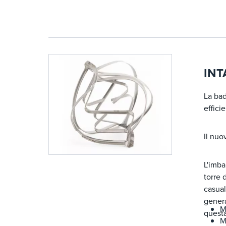
INT
La bad
effici
Il nuo
L'imba
torre 
casual
genera
M
questa
M