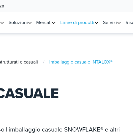
za
Soluzioni
Mercati
Linee di prodotti
Servizi
Ris
/
rutturati e casuali
Imballaggio casuale INTALOX®
CASUALE
so l'imballaggio casuale SNOWFLAKE® e altri