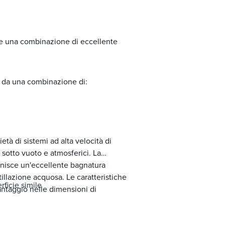
fre una combinazione di eccellente
a da una combinazione di:
tà di sistemi ad alta velocità di
i sotto vuoto e atmosferici. La
ornisce un'eccellente bagnatura
tillazione acquosa. Le caratteristiche
rficie simile
antaggio nelle dimensioni di