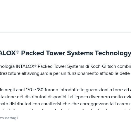
ALOX® Packed Tower Systems Technolog
cnologia INTALOX® Packed Tower Systems di Koch-Glitsch combin
trezzature all'avanguardia per un funzionamento affidabile delle
 negli anni '70 e '80 furono introdotte le guarnizioni a torre ad a
tazione dei distributori disponibili all'epoca divennero molto evid
pato distributori con caratteristiche che correggevano tali carenz
ui miglioramenti per le confezioni casuali e strutturate, sono sta
stributori ad alte prestazioni INTALOX® per sfruttare appieno que
zza dettagli
ità.