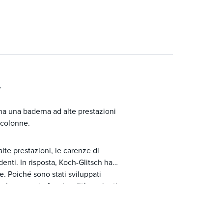
y
a una baderna ad alte prestazioni
 colonne.
lte prestazioni, le carenze di
enti. In risposta, Koch-Glitsch ha
e. Poiché sono stati sviluppati
te incorporate funzionalità aggiuntive
ste maggiori capacità di efficienza e