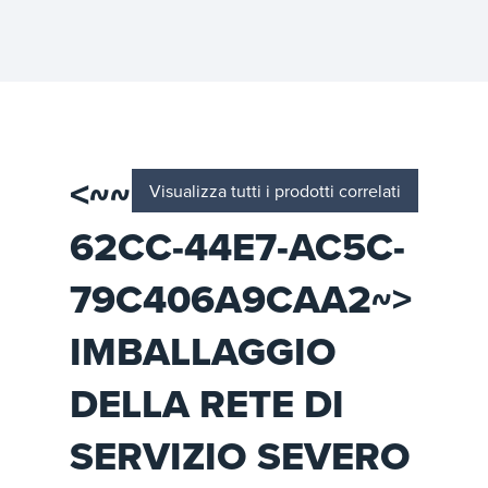
<~~ID=E0B978F8-
Visualizza tutti i prodotti correlati
62CC-44E7-AC5C-
79C406A9CAA2~>
IMBALLAGGIO
DELLA RETE DI
SERVIZIO SEVERO