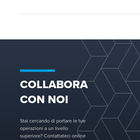
flusso di gas
raffinerie di tutto 
(causando veloci
mondo.
di vapore
localizzate più
elevate).
COLLABORA
CON NOI
Stai cercando di portare le tue
operazioni a un livello
superiore? Contattateci online