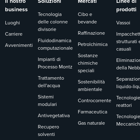
Il nostro
Soluzioni
Mercati
Linee di
business
prodotti
Tecnologia
Cibo e
delle colonne
bevande
Luoghi
Vassoi
divisorie
Raffinazione
Carriere
Impacchet
Fluidodinamica
strutturati 
Petrolchimica
Avvenimenti
computazionale
casuali
Sostanze
Impianti di
Eliminazio
chimiche
Processo Montz
della Nebb
speciali
Trattamento
Separazion
Sostenibilità
dell'acqua
liquido-liq
ambientale
Sistemi
Tecnologie
Controcorrente
modulari
reattori
Farmaceutica
Antivegetativa
Tecnologi
Gas naturale
Meccanic
Recupero
solventi