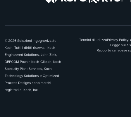
Termini di utilizzo
Privacy Policy
L
© 2026 Soluzioni ingegnerizzate
Legge sulla 
Koch. Tutti i diritti riservati. Koch
Rapporto canadese sul
Engineered Solutions, John Zink,
DEPCOM Power, Koch-Glitsch, Koch
Specialty Plant Services, Koch
Technology Solutions e Optimized
Process Designs sono marchi
registrati di Koch, Inc.