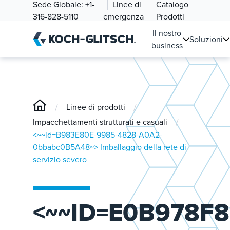
Sede Globale:
+1-
Linee di
Catalogo
316-828-5110
emergenza
Prodotti
Il nostro
Soluzioni
business
/
/
Linee di prodotti
/
Impacchettamenti strutturati e casuali
<~~id=B983E80E-9985-4828-A0A2-
0bbabc0B5A48~> Imballaggio della rete di
servizio severo
<~~ID=E0B978F8