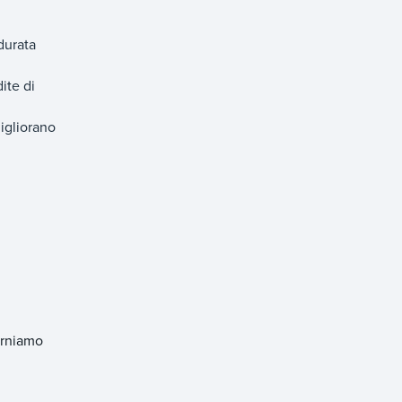
 durata
ite di
migliorano
forniamo