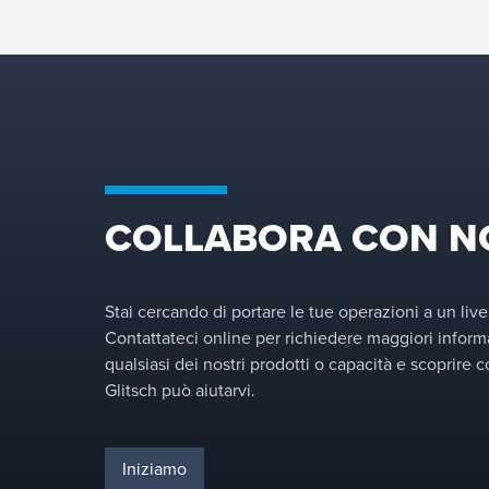
trasferimento di massa e da
un team dedicato di R&S.
COLLABORA CON N
Stai cercando di portare le tue operazioni a un live
Contattateci online per richiedere maggiori inform
qualsiasi dei nostri prodotti o capacità e scoprire
Glitsch può aiutarvi.
Iniziamo