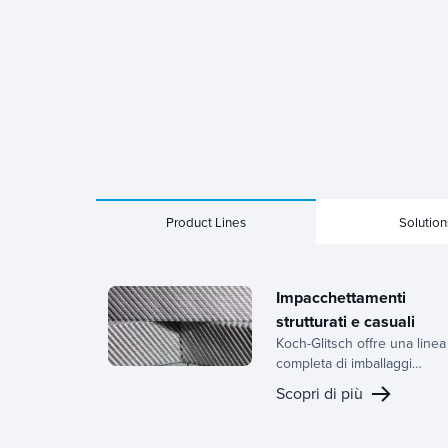
Product Lines
Solution
Impacchettamenti
strutturati e casuali
Koch-Glitsch offre una linea
completa di imballaggi
strutturati e casuali,
Scopri di più
supportati da decenni di
esperienza nello sviluppo d
apparecchiature per il