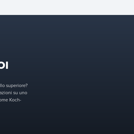
alla nostra profonda
esperienza nel settore,
forniamo il vassoio giusto
per la vostra applicazione e
personalizziamo le
configurazioni per
ottimizzare le prestazioni
della vostra specifica
colonna di separazione.
OI
llo superiore?
azioni su uno
 come Koch-