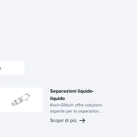
s
Separazioni liquido-
liquido
Koch-Glitsch offre soluzioni
esperte per la separazione
liquido-liquido, offrendo
Scopri di più
sistemi completi che
includono recipienti,
distributori di ingresso,