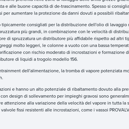
usta e alle buone capacità di de-trascinamento. Spesso si consigli
osi per aumentare la protezione da danni dovuti a possibili ribalt
 tipicamente consigliati per la distribuzione dell'olio di lavaggio 
i spruzzatura più grandi, in combinazione con le velocità di distrib
e di spruzzatura un distributore più affidabile rispetto ad altri tip
r i greggi molto leggeri, le colonne a vuoto con una bassa temperat
brificazione con rischio moderato di incrostazioni e formazione d
butore di liquidi a trogolo modello 156.
entrainment dell'alimentazione, la tromba di vapore potenziata m
sh.
tazioni e hanno un alto potenziale di ribaltamento dovuto alla pr
ioni con design di sollevamento per impieghi gravosi sono general
are attenzione alla variazione della velocità del vapore in tutta la
 valvole fissi resistenti alle incrostazioni, come i vassoi PROVAL