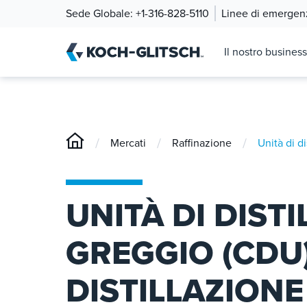
Sede Globale:
+1-316-828-5110
Linee di emergen
Il nostro business
/
/
/
Mercati
Raffinazione
Unità di d
UNITÀ DI DIST
GREGGIO (CDU)
DISTILLAZION