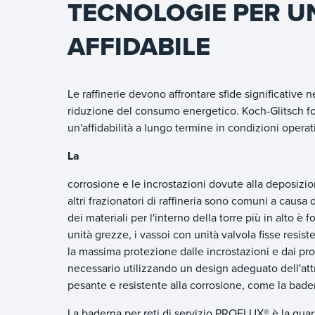
TECNOLOGIE PER UN
AFFIDABILE
Le raffinerie devono affrontare sfide significative 
riduzione del consumo energetico. Koch-Glitsch fo
un'affidabilità a lungo termine in condizioni operati
La
corrosione e le incrostazioni dovute alla deposizio
altri frazionatori di raffineria sono comuni a causa
dei materiali per l'interno della torre più in alto 
unità grezze, i vassoi con unità valvola fisse resi
la massima protezione dalle incrostazioni e dai pr
necessario utilizzando un design adeguato dell'att
pesante e resistente alla corrosione, come la bad
La baderna per reti di servizio PROFLUX® è la guarn