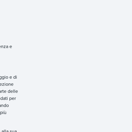
enza e
ggio e di
lezione
arte delle
dati per
uando
 più
 alla sua