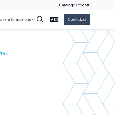
Catalogo Prodotti
Cambia lingua
orse e formazione
Contattaci
Ricerca
(VDU)