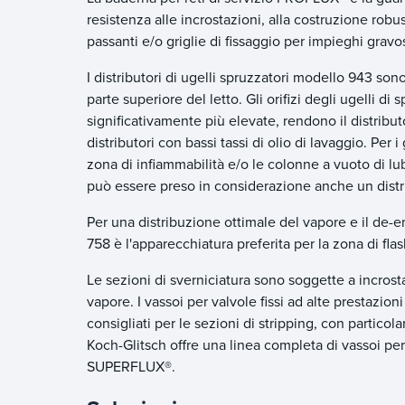
resistenza alle incrostazioni, alla costruzione rob
passanti e/o griglie di fissaggio per impieghi grav
I distributori di ugelli spruzzatori modello 943 sono
parte superiore del letto. Gli orifizi degli ugelli d
significativamente più elevate, rendono il distributor
distributori con bassi tassi di olio di lavaggio. Pe
zona di infiammabilità e/o le colonne a vuoto di lu
può essere preso in considerazione anche un distri
Per una distribuzione ottimale del vapore e il de-
758 è l'apparecchiatura preferita per la zona di fla
Le sezioni di sverniciatura sono soggette a incros
vapore. I vassoi per valvole fissi ad alte prestaz
consigliati per le sezioni di stripping, con particol
Koch-Glitsch offre una linea completa di vassoi per
SUPERFLUX®.