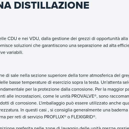
A DISTILLAZIONE
nelle CDU e nei VDU, dalla gestione dei grezzi di opportunità alla
rnisce soluzioni che garantiscono una separazione ad alta effici
ve variabili.
ne di sale nella sezione superiore della torre atmosferica del gre
 delle basse temperature di esercizio sopra la testa. Un'attenta se
è fondamentale per la protezione dalla corrosione. Per la maggior p
stenti alle incrostazioni, come le unità PROVALVE®, sono raccoman
odotti di corrosione. L'imballaggio può essere utilizzato anche q
rezzatura. In questi casi , si consiglia generalmente una baderna
erna per reti di servizio PROFLUX® o FLEXIGRID®.
izione preferita nelle zone di lavaggio delle unità grezze grazie