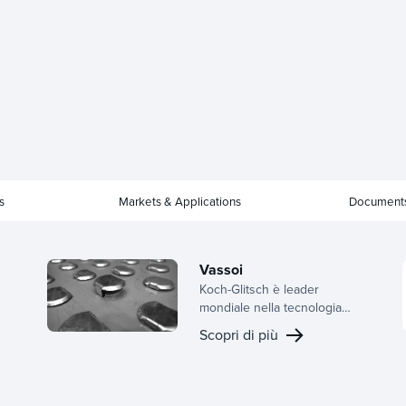
s
Markets & Applications
Document
Vassoi
Koch-Glitsch è leader
mondiale nella tecnologia
dei vassoi, che offre
Scopri di più
un'ampia gamma di design
per pannelli attivi,
configurazioni downcomer e
i
strutture di supporto. Grazie