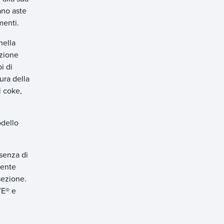
ano aste
amenti.
nella
uzione
i di
ura della
i coke,
odello
esenza di
mente
 sezione.
VE® e