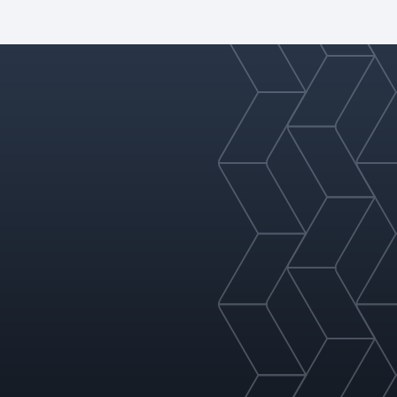
mezzi di coalescimento e
assessamento, eliminatori di
nebbia e rompi-vortice. Con
progetti sia per separazione
bifase che trifase,
ottimizziamo le prestazioni
in base alle caratteristiche di
alimentazione e ai requisiti
di separazione.