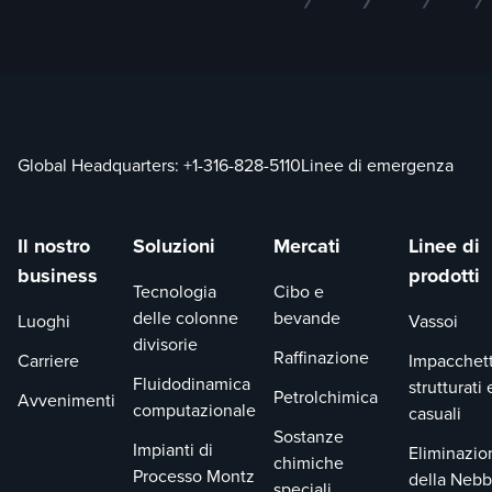
assicura un
contatto stabile
con la parete del
torre, riducendo 
minimo la
possibilità di
bypass del vapor
Global Headquarters:
+1-316-828-5110
Linee di emergenza
o di canalizzazi
del liquido. Il
risultato netto è
Il nostro
Soluzioni
Mercati
Linee di
una baderna con
business
prodotti
Tecnologia
Cibo e
un'elevata
delle colonne
bevande
efficienza di
Luoghi
Vassoi
divisorie
trasferimento di
Raffinazione
Carriere
Impacchet
massa e una bas
Fluidodinamica
strutturati 
Petrolchimica
perdita di carico.
Avvenimenti
computazionale
casuali
Sostanze
Impianti di
Eliminazio
chimiche
Processo Montz
della Nebb
speciali