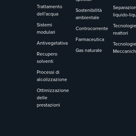
Trattamento
Separazion
Sostenibilità
dell'acqua
liquido-liq
ambientale
Sistemi
Tecnologie
Controcorrente
modulari
reattori
Farmaceutica
Antivegetativa
Tecnologi
Gas naturale
Meccanic
Recupero
solventi
Processi di
alcolizzazione
Ottimizzazione
delle
prestazioni