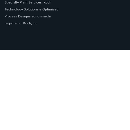
Specialty Plant Services, Koch
Technology Solutions e Optimized
Process Designs sono marchi
registrati di Koch, Inc.