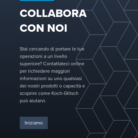
l'azione capillare
COLLABORA
intrinseca dei fili
sottili fa sì che il
CON NOI
liquido si diffond
in film sottili che 
combinano e si
Stai cercando di portare le tue
dividono
operazioni a un livello
continuamente p
superiore? Contattateci online
una miscelazion
per richiedere maggiori
un contatto
informazioni su uno qualsiasi
ottimali con il
dei nostri prodotti o capacità e
vapore in tutto il
scoprire come Koch-Glitsch
volume di
può aiutarvi.
impacchettamen
La funzione di
compressione
Iniziamo
periferica della
struttura a bader