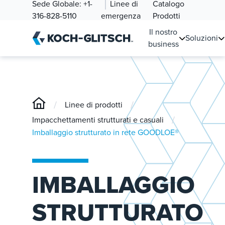
Sede Globale:
+1-
Linee di
Catalogo
316-828-5110
emergenza
Prodotti
Il nostro
Soluzioni
business
/
/
Linee di prodotti
/
Impacchettamenti strutturati e casuali
Imballaggio strutturato in rete GOODLOE®
IMBALLAGGIO
STRUTTURATO