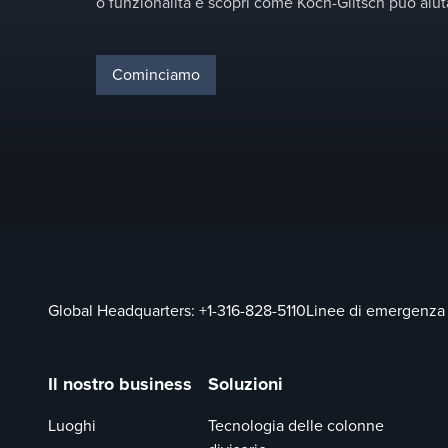
o funzionalità e scopri come Koch-Glitsch può aiuta
Cominciamo
Global Headquarters:
+1-316-828-5110
Linee di emergenza
Il nostro business
Soluzioni
Luoghi
Tecnologia delle colonne