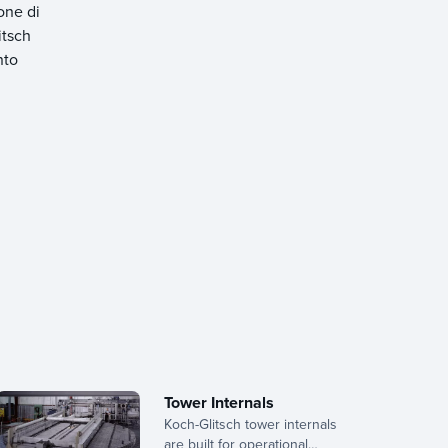
ione di
itsch
nto
Tower Internals
Koch-Glitsch tower internals
are built for operational