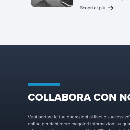
dei vassoi, che offre
Scopri di più
un'ampia gamma di design
per pannelli attivi,
configurazioni downcomer 
strutture di supporto. Grazi
alla nostra profonda
esperienza nel settore,
forniamo il vassoio giusto
per la vostra applicazione e
personalizziamo le
configurazioni per
ottimizzare le prestazioni
della vostra specifica
colonna di separazione.
COLLABORA CON N
Vuoi portare le tue operazioni al livello successivo
online per richiedere maggiori informazioni su qua