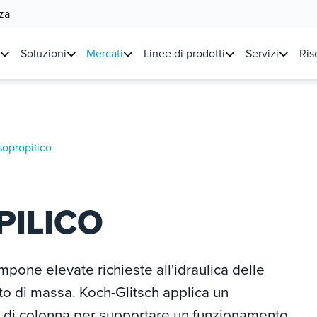
za
Soluzioni
Mercati
Linee di prodotti
Servizi
Ris
sopropilico
PILICO
mpone elevate richieste all'idraulica delle
nto di massa. Koch-Glitsch applica un
rni di colonna per supportare un funzionamento