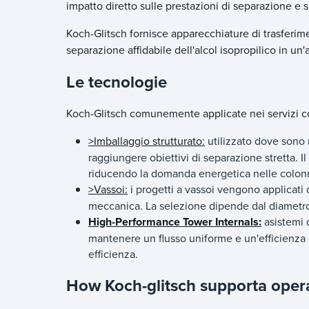
impatto diretto sulle prestazioni di separazione e
Koch-Glitsch fornisce apparecchiature di trasferim
separazione affidabile dell'alcol isopropilico in u
Le tecnologie
Koch-Glitsch comunemente applicate nei servizi co
>Imballaggio strutturato:
utilizzato dove sono n
raggiungere obiettivi di separazione stretta. 
riducendo la domanda energetica nelle colonne
>Vassoi:
i progetti a vassoi vengono applicati d
meccanica. La selezione dipende dal diametro d
High-Performance Tower Internals:
a
sistemi 
mantenere un flusso uniforme e un'efficienza d
efficienza.
How Koch-glitsch supporta operaz