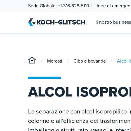
Sede Globale:
+1-316-828-5110
Linee di emergen
Il nostro business
/
/
/
Mercati
Cibo e bevande
Alcol i
ALCOL ISOPRO
La separazione con alcol isopropilico i
colonne e all'efficienza del trasferime
imballaggio strutturato, vassoi e inte