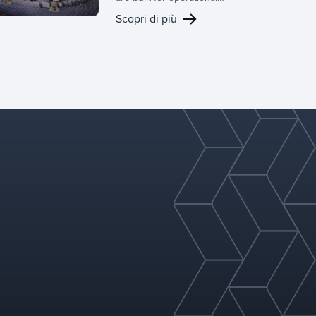
efficiency, delivering
Scopri di più
consistent performance and
long-term reliability across a
wide range of mass transfer
and separation applications.