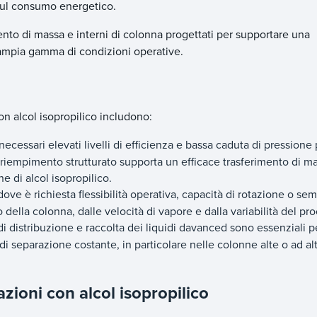
 sul consumo energetico.
ento di massa e interni di colonna progettati per supportare una
n'ampia gamma di condizioni operative.
n alcol isopropilico includono:
ecessari elevati livelli di efficienza e bassa caduta di pressione 
Il riempimento strutturato supporta un efficace trasferimento di m
 di alcol isopropilico.
ove è richiesta flessibilità operativa, capacità di rotazione o sem
ella colonna, dalle velocità di vapore e dalla variabilità del pr
di distribuzione e raccolta dei liquidi davanced sono essenziali p
i separazione costante, in particolare nelle colonne alte o ad al
ioni con alcol isopropilico