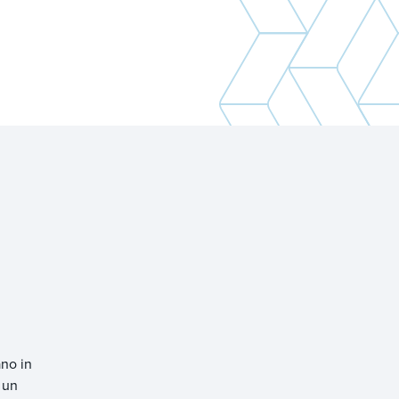
ano in
 un