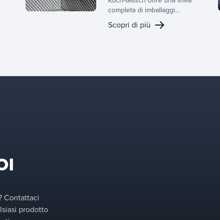
Koch-Glitsch offre una linea
completa di imballaggi
strutturati e casuali,
Scopri di più
supportati da decenni di
e
esperienza nello sviluppo di
e
apparecchiature per il
trasferimento di massa e da
un team dedicato di R&S.
OI
? Contattaci
lsiasi prodotto