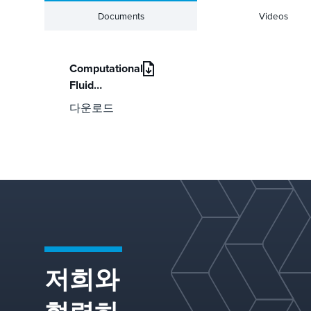
Documents
Videos
Computational
Fluid
Dynamics
다운로드
(CFD)
저희와