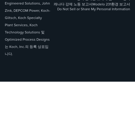
Engineered Solutions, John
캐나다 강제 노동 보고서
Modelo 231
환경 보고서
Do Not Sell or Share My Personal Information
Zink, DEPCOM Power, Koch-
Glitsch, Koch Specialty
Plant Services, Koch
Technology Solutions 및
Optimized Process Designs
는 Koch, Inc.의 등록 상표입
니다.