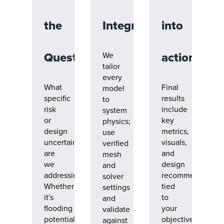
the
Integrity
into
Questions
action
We
tailor
every
What
Final
model
specific
results
to
risk
include
system
or
key
physics;
design
metrics,
use
uncertainty
visuals,
verified
are
and
mesh
we
design
and
addressing?
recommendation
solver
Whether
tied
settings
it's
to
and
flooding
your
validate
potential,
objectives.
against