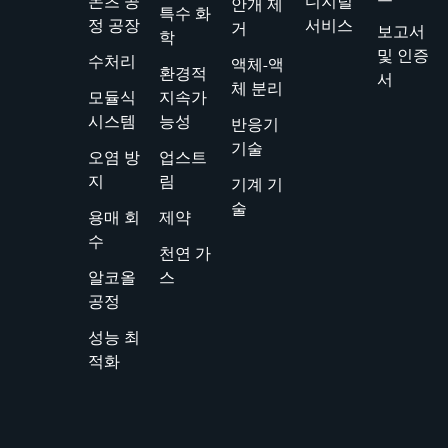
몬츠 공
디지털
안개 제
특수 화
정 공장
서비스
거
보고서
학
및 인증
수처리
액체-액
환경적
서
체 분리
모듈식
지속가
시스템
능성
반응기
기술
오염 방
업스트
지
림
기계 기
술
용매 회
제약
수
천연 가
알코올
스
공정
성능 최
적화