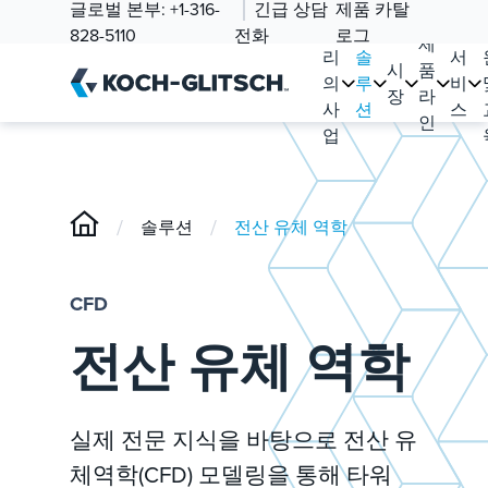
글로벌 본부:
+1-316-
긴급 상담
제품 카탈
우
828-5110
전화
로그
제
리
솔
서
시
품
의
루
비
장
라
사
션
스
인
업
/
/
솔루션
전산 유체 역학
CFD
전산 유체 역학
실제 전문 지식을 바탕으로 전산 유
체역학(CFD) 모델링을 통해 타워