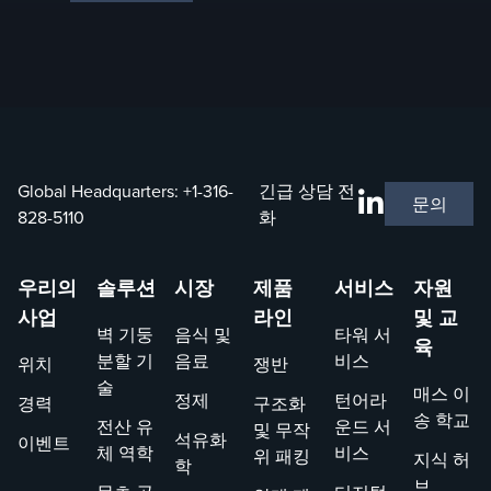
Global Headquarters:
+1-316-
긴급 상담 전
문의
828-5110
화
우리의
솔루션
시장
제품
서비스
자원
사업
라인
및 교
벽 기둥
음식 및
타워 서
육
분할 기
음료
비스
위치
쟁반
술
매스 이
정제
턴어라
경력
구조화
송 학교
전산 유
운드 서
및 무작
석유화
이벤트
체 역학
비스
위 패킹
지식 허
학
브