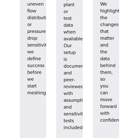
uneven
We
plant
flow
highlight
or
distribution,
the
test
or
changes
data
pressure
that
when
drop
matter
available.
sensitivity,
and
Our
we
the
setup
define
data
is
success
behind
documented
before
them,
and
we
so
peer-
start
you
reviewed,
meshing.
can
with
move
assumptions
forward
and
with
sensitivity
confidence.
tests
included.