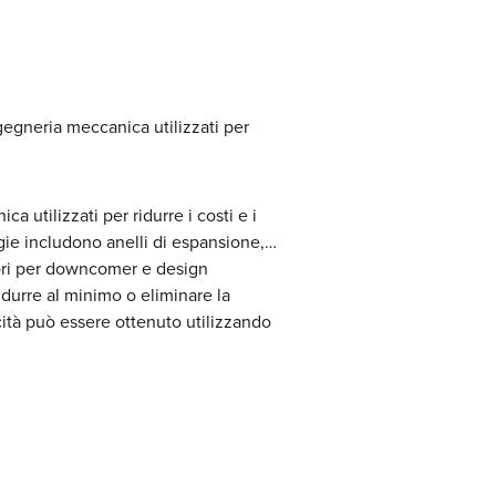
gegneria meccanica utilizzati per
 utilizzati per ridurre i costi e i
gie includono anelli di espansione,
atori per downcomer e design
idurre al minimo o eliminare la
cità può essere ottenuto utilizzando
 esistono accessori a torre esistenti Installare