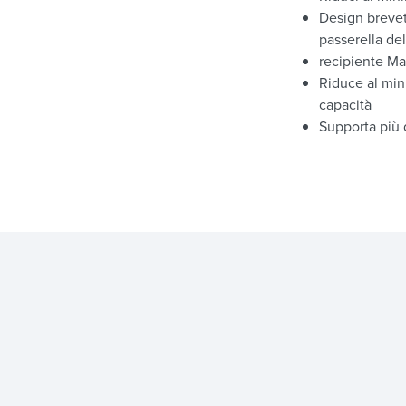
Design brevet
passerella del
recipiente Man
Riduce al mini
capacità
Supporta più d