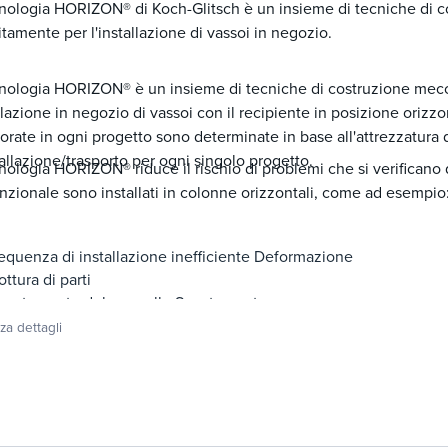
nologia HORIZON® di Koch-Glitsch è un insieme di tecniche di 
tamente per l'installazione di vassoi in negozio.
cnologia HORIZON® è un insieme di tecniche di costruzione mec
allazione in negozio di vassoi con il recipiente in posizione oriz
orate in ogni progetto sono determinate in base all'attrezzatura d
tallazione/trasporto per ogni singolo progetto.
nologia HORIZON® riduce il rischio di problemi che si verificano
zionale sono installati in colonne orizzontali, come ad esempio
equenza di installazione inefficiente Deformazione
rottura di parti
postamento del pannello Spostamento
el giunto
zza dettagli