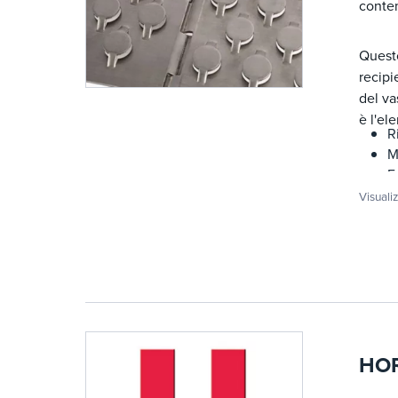
contem
Questo
recipi
del va
è l'el
R
M
F
R
Visuali
R
P
A
HOR