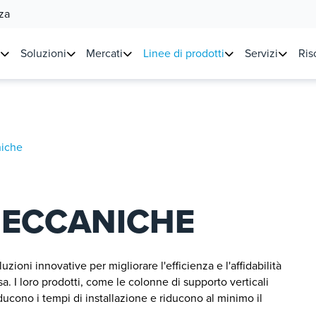
za
Soluzioni
Mercati
Linee di prodotti
Servizi
Ris
niche
MECCANICHE
oni innovative per migliorare l'efficienza e l'affidabilità
a. I loro prodotti, come le colonne di supporto verticali
iducono i tempi di installazione e riducono al minimo il