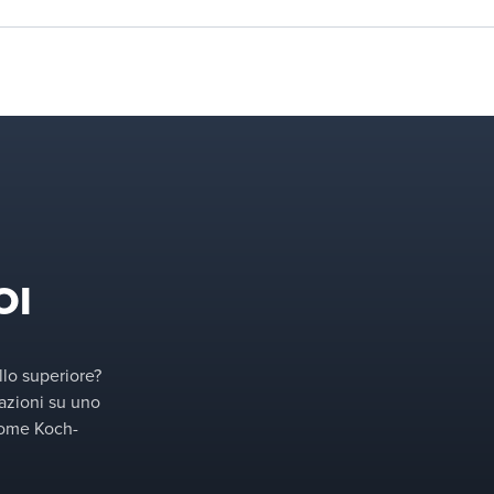
OI
llo superiore?
azioni su uno
 come Koch-