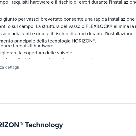
po i requisiti hardware e il rischio di errori durante l'installazion
 giunto per vassoi brevettato consente una rapida installazione d
enti o sul campo. La struttura del vassoio FLEXILOCK® elimina la n
ssoio adiacenti e riduce il rischio di errori durante l'installazion
emento principale della tecnologia HORIZON®.
idurre i requisiti hardware
igliorare la copertura delle valvole
ornire un'installazione del ponte senza errori
idurre drasticamente i tempi di installazione
zza dettagli
afforzare la tolleranza del giunto e del sollevamento
romuovere le installazioni in negozio
nnullare lo spostamento del pannello indotto dalle vibrazioni
IZON® Technology