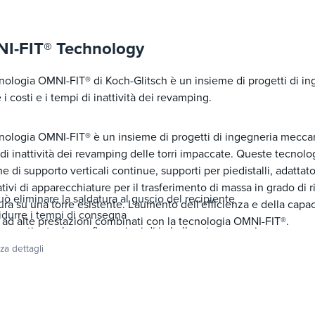
I-FIT® Technology
nologia OMNI-FIT® di Koch-Glitsch è un insieme di progetti di in
e i costi e i tempi di inattività dei revamping.
nologia OMNI-FIT® è un insieme di progetti di ingegneria meccanica
di inattività dei revamping delle torri impaccate. Queste tecnolo
e di supporto verticali continue, supporti per piedistalli, adatt
tivi di apparecchiature per il trasferimento di massa in grado di r
uò eliminare la saldatura al guscio del recipiente
ura su una torre esistente. L'aumento dell'efficienza e della capa
idurre i tempi di consegna
 ad alte prestazioni combinati con la tecnologia OMNI-FIT®.
onvertire tra le configurazioni di imballaggio e vassoio
odificare le distanze e/o l'orientamento dei vassoi
zza dettagli
odificare il numero di passaggi di flusso dei vassoi Modificare le
imensioni o le configurazioni dei vassoi in discesa
nstallare nuove apparecchiature di trasferimento di massa dove non
assoi SUPERFRAC® XT multi-pass