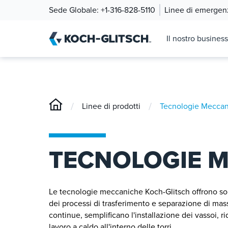
Sede Globale:
+1-316-828-5110
Linee di emergen
Il nostro business
/
/
Linee di prodotti
Tecnologie Mecca
TECNOLOGIE 
Le tecnologie meccaniche Koch-Glitsch offrono soluzi
dei processi di trasferimento e separazione di mass
continue, semplificano l'installazione dei vassoi, r
lavoro a caldo all'interno delle torri.