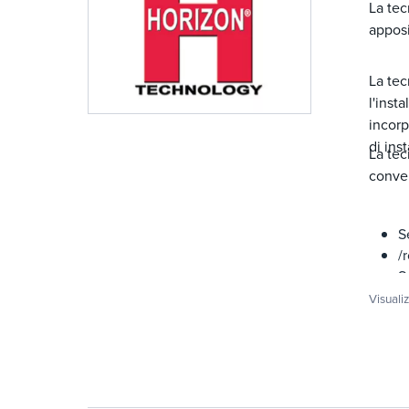
La tec
apposi
La te
l'inst
incorp
di ins
La tec
conven
S
/
S
d
Visuali