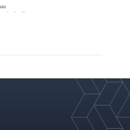
sso
rosive locali
catalizzatore
erso lo stripper
n una bassa velocità del catalizzatore
cessari solo in alto e in basso
rmanenti; l'imballaggio strutturato e i suoi