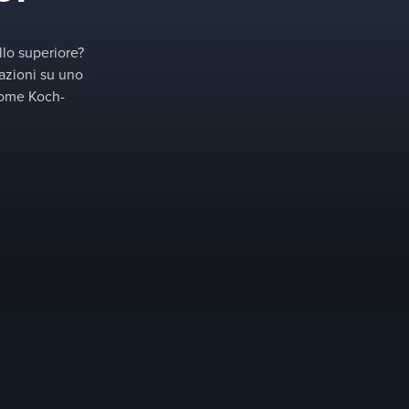
Le parti rimovibili possono essere installate e rimosse rapidam
llo superiore?
azioni su uno
 come Koch-