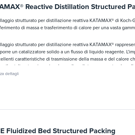
AMAX® Reactive Distillation Structured P
llaggio strutturato per distillazione reattiva KATAMAX® di Koch-Gl
sferimento di massa e trasferimento di calore per una vasta gamma
llaggio strutturato per distillazione reattiva KATAMAX® rapprese
porre un catalizzatore solido a un flusso di liquido reagente. L'
ellenti caratteristiche di trasmissione della massa e del calore c
ene il catalizzatore in un involucro di vagliatura consentendone l'a
zzatore per ogni applicazione viene fornito come specificato.
zza dettagli
E Fluidized Bed Structured Packing