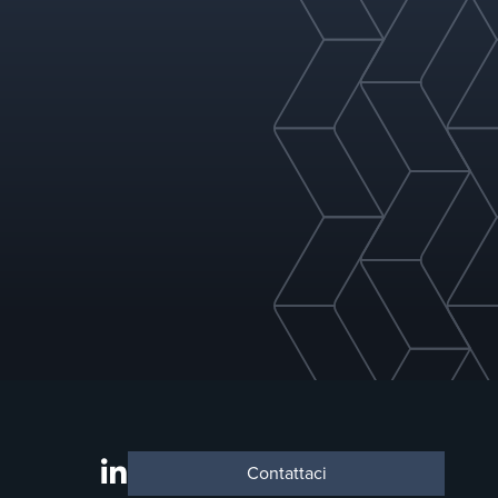
ente (per l'ispezione o la sostituzione)
Contattaci