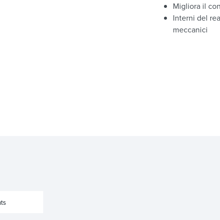
Migliora il co
Interni del re
meccanici
ts