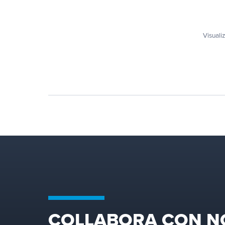
Visuali
M
M
R
F
COLLABORA CON N