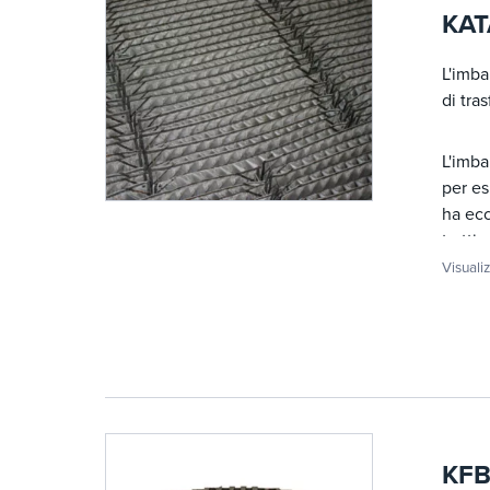
KAT
L'imba
di tra
L'imba
per es
ha ecc
tratti
catali
Visuali
KFB