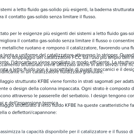
sistemi a letto fluido gas-solido più esigenti, la baderna strutturat
ra il contatto gas-solido senza limitare il flusso.
tato per le esigenze più esigenti dei sistemi a letto fluido gas-s
igliora il contatto gas-solido senza limitare il flusso o consentire
e metalliche ruotano e rompono il catalizzatore, favorendo una f
a lenta e uniforme del catalizzatore attraverso lo stripper. Quando
e lo strippaggio del catalizzatore FCC sia l'uso più ampio dell
ente, l'idrocarburo viene spogliato in modo efficiente. La strutt
ccamento strutturato viene utilizzato anche in altri servizi che ri
urata a letto fluido non è suscettibile di guasti meccanici e il des
uidificante in un catalizzatore fluidizzato granulare.
llaggio strutturato KFBE viene fornito in strati sagomati per adatt
ente o design della colonna impaccata. Ogni strato è composto da
scono attraverso le passerelle del serbatoio. I design tengono con
oi e dell'espansione termica.
llaggio strutturato a letto fluido KFBE ha queste caratteristiche fa
lla o deflettori/capannone:
assimizza la capacità disponibile per il catalizzatore e il flusso d