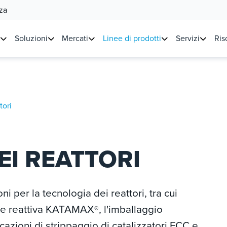
za
Soluzioni
Mercati
Linee di prodotti
Servizi
Ris
tori
EI REATTORI
ni per la tecnologia dei reattori, tra cui
ione reattiva KATAMAX
, l'imballaggio
®
icazioni di strippaggio di catalizzatori FCC e