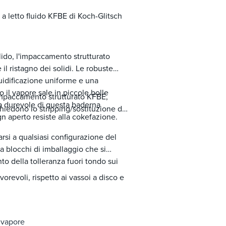
a a letto fluido KFBE di Koch-Glitsch
olido, l'impaccamento strutturato
 il ristagno dei solidi. Le robuste
luidificazione uniforme e una
 il vapore sale in piccole bolle
'impaccamento strutturato KFBE,
ura durevole di questa baderna
chiedono lo stripping/sostituzione del
ign aperto resiste alla cokefazione.
arsi a qualsiasi configurazione del
 blocchi di imballaggio che si
to della tolleranza fuori tondo sui
vorevoli, rispetto ai vassoi a disco e
i vapore