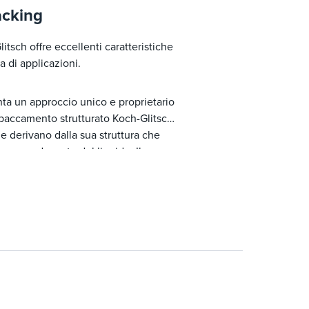
acking
itsch offre eccellenti caratteristiche
 di applicazioni.
nta un approccio unico e proprietario
impaccamento strutturato Koch-Glitsch
he derivano dalla sua struttura che
ccesso da parte del liquido. Il