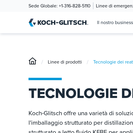
Sede Globale:
+1-316-828-5110
Linee di emergen
Il nostro business
/
/
Linee di prodotti
Tecnologie dei reat
TECNOLOGIE D
Koch-Glitsch offre una varietà di soluzio
l'imballaggio strutturato per distillaz
strutturato a letto fluido KFBE per appl