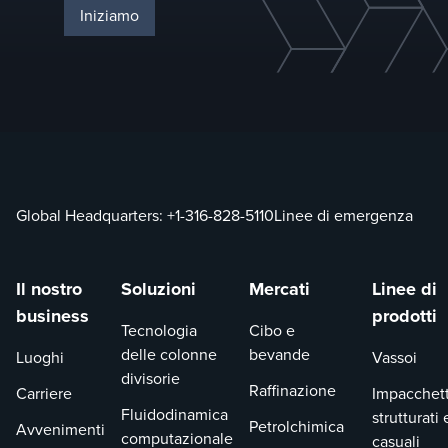
Iniziamo
Global Headquarters:
+1-316-828-5110
Linee di emergenza
Il nostro
Soluzioni
Mercati
Linee di
business
prodotti
Tecnologia
Cibo e
delle colonne
bevande
Luoghi
Vassoi
divisorie
Raffinazione
Carriere
Impacchet
Fluidodinamica
strutturati 
Petrolchimica
Avvenimenti
computazionale
casuali