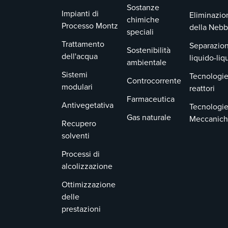
Sostanze
Impianti di
Eliminazio
chimiche
Processo Montz
della Nebb
speciali
Trattamento
Separazion
Sostenibilità
dell'acqua
liquido-liq
ambientale
Sistemi
Tecnologie
Controcorrente
modulari
reattori
Farmaceutica
Antivegetativa
Tecnologi
Gas naturale
Meccanic
Recupero
solventi
Processi di
alcolizzazione
Ottimizzazione
delle
prestazioni