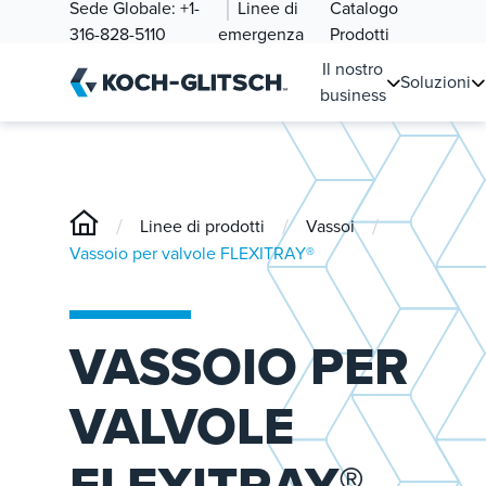
Sede Globale:
+1-
Linee di
Catalogo
316-828-5110
emergenza
Prodotti
Il nostro
Soluzioni
business
/
/
/
Linee di prodotti
Vassoi
Vassoio per valvole FLEXITRAY®
VASSOIO PER
VALVOLE
FLEXITRAY®