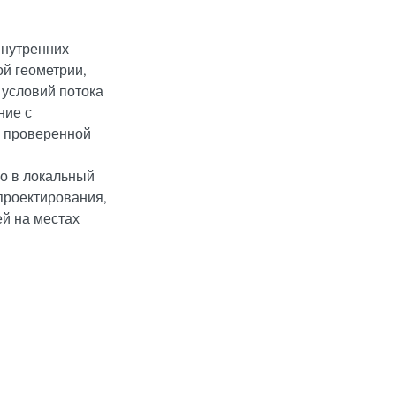
внутренних
й геометрии,
 условий потока
ние с
 проверенной
о в локальный
проектирования,
й на местах