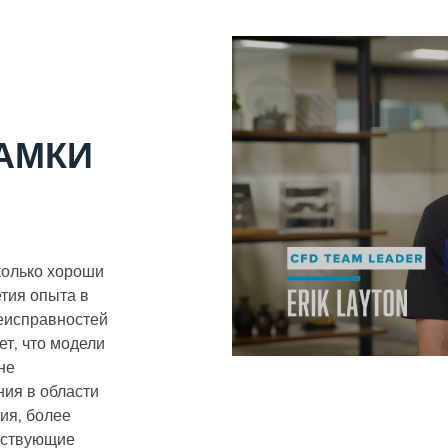
АМКИ
колько хороши
тия опыта в
неисправностей
ет, что модели
не
ия в области
ия, более
тствующие