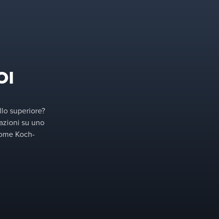
OI
llo superiore?
azioni su uno
 come Koch-