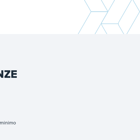
NZE
i
l minimo