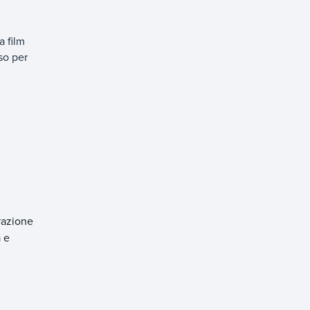
a film
sso per
razione
a e