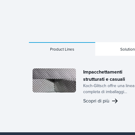
Product Lines
Solution
Impacchettamenti
strutturati e casuali
Koch-Glitsch offre una linea
completa di imballaggi
strutturati e casuali,
Scopri di più
supportati da decenni di
esperienza nello sviluppo d
apparecchiature per il
trasferimento di massa e da
un team dedicato di R&S.