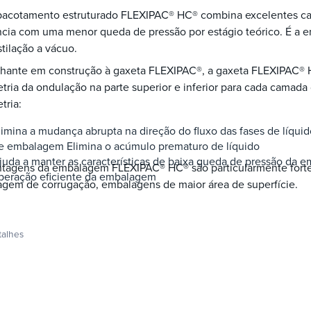
acotamento estruturado FLEXIPAC® HC® combina excelentes cara
ncia com uma menor queda de pressão por estágio teórico. É a 
tilação a vácuo.
hante em construção à gaxeta FLEXIPAC®, a gaxeta FLEXIPAC® 
ria da ondulação na parte superior e inferior para cada camad
tria:
limina a mudança abrupta na direção do fluxo das fases de líqui
e embalagem Elimina o acúmulo prematuro de líquido
juda a manter as características de baixa queda de pressão da 
ntagens da embalagem FLEXIPAC® HC® são particularmente fort
peração eficiente da embalagem
crimpagem de corrugação, embalagens de maior área de superfície.
talhes