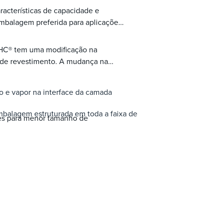
cterísticas de capacidade e
embalagem preferida para aplicações
HC® tem uma modificação na
a de revestimento. A mudança na
do e vapor na interface da camada
embalagem estruturada em toda a faixa de
es para menor tamanho de