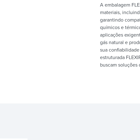
A embalagem FLEX
materiais, incluin
garantindo compa
químicos e térmico
aplicações exigen
gás natural e pro
sua confiabilida
estruturada FLEXI
buscam soluções d