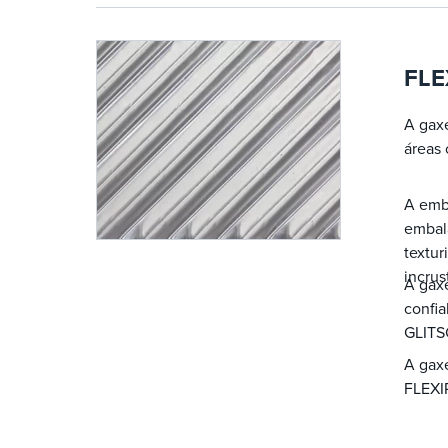
FLE
A gaxe
áreas 
A emb
embal
textur
incrus
A gax
confia
GLITS
A gaxe
FLEXIP