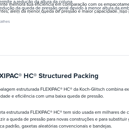
ermite a redução da altura da coluna
ente melhora sua eficiência em comparação com os empacotame
edução da queda de pressão geral devido à menor altura da e
ntes, além da menor queda de pressão e maior capacidade. Isso
 menor altura da embalagem permite menos volume de embalagem
agem ou despesas operacionais reduzidas devido aos menores re
ma instalação mais curta
talhes
eração com a mesma altura da embalagem. A eficiência aprimor
aior eficiência de captura para a mesma altura embalada
PAC® CP™:
edução da recirculação e regeneração de solventes para a mesm
XIPAC® HC® Structured Packing
alagem estruturada FLEXIPAC® HC® da Koch-Glitsch combina exce
idade e eficiência com uma baixa queda de pressão.
eta estruturada FLEXIPAC® HC® tem sido usada em milhares de c
zir a queda de pressão para novas construções e para substituir
ca padrão, gaxetas aleatórias convencionais e bandejas.