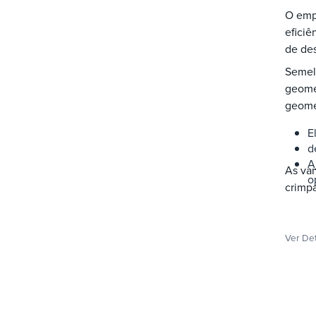
O emp
eficiê
de des
Semel
geomet
geome
E
d
A
As va
o
Ver De