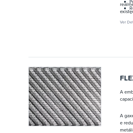
P
realm
R
existe
A
embal
u
Ver De
regen
M
FLEXI
R
FLE
A emb
capac
A gax
e redu
metáli