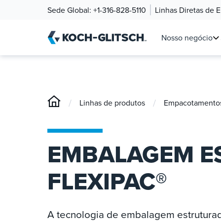
Sede Global:
+1-316-828-5110
Linhas Diretas de 
Nosso negócio
/
/
Linhas de produtos
Empacotamentos 
EMBALAGEM E
FLEXIPAC®
A tecnologia de embalagem estruturad