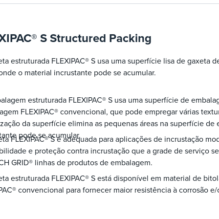
XIPAC® S Structured Packing
ta estruturada FLEXIPAC® S usa uma superfície lisa de gaxeta 
onde o material incrustante pode se acumular.
alagem estruturada FLEXIPAC® S usa uma superfície de embalagem
agem FLEXIPAC® convencional, que pode empregar várias textur
ização da superfície elimina as pequenas áreas na superfície d
tante pode se acumular.
eta FLEXIPAC® S é adequada para aplicações de incrustação mo
bilidade e proteção contra incrustação que a grade de serviço
CH GRID® linhas de produtos de embalagem.
ta estruturada FLEXIPAC® S está disponível em material de bito
AC® convencional para fornecer maior resistência à corrosão e/