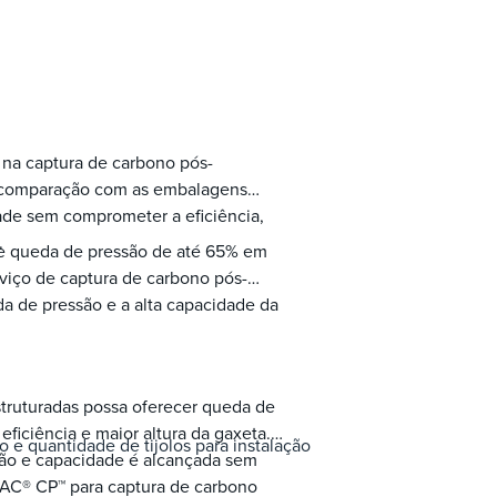
na captura de carbono pós-
 comparação com as embalagens
ade sem comprometer a eficiência,
.
e queda de pressão de até 65% em
viço de captura de carbono pós-
 de pressão e a alta capacidade da
ruturadas possa oferecer queda de
iciência e maior altura da gaxeta.
 quantidade de tijolos para instalação
ão e capacidade é alcançada sem
PAC® CP™ para captura de carbono