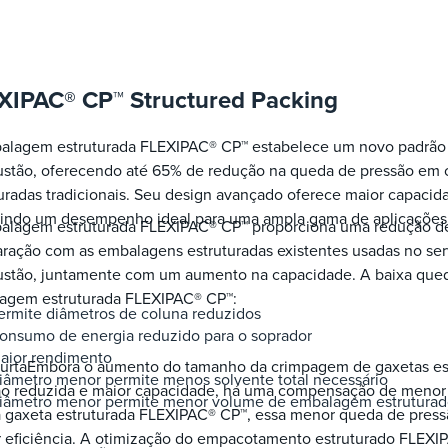
XIPAC® CP™ Structured Packing
alagem estruturada FLEXIPAC® CP™ estabelece um novo padrão 
stão, oferecendo até 65% de redução na queda de pressão em
uradas tradicionais. Seu design avançado oferece maior capacid
tindo um desempenho ideal para uma ampla gama de aplicações
alagem estruturada FLEXIPAC® CP™ proporciona uma redução d
ração com as embalagens estruturadas existentes usadas no ser
stão, juntamente com um aumento na capacidade. A baixa queda
agem estruturada FLEXIPAC® CP™:
ermite diâmetros de coluna reduzidos
onsumo de energia reduzido para o soprador
aior rendimento
curtaEmbora o aumento do tamanho da crimpagem de gaxetas est
iâmetro menor permite menos solvente total necessário
o reduzida e maior capacidade, há uma compensação de menor ef
iâmetro menor permite menor volume de embalagem estruturado e
 gaxeta estruturada FLEXIPAC® CP™, essa menor queda de press
 eficiência. A otimização do empacotamento estruturado FLEXI