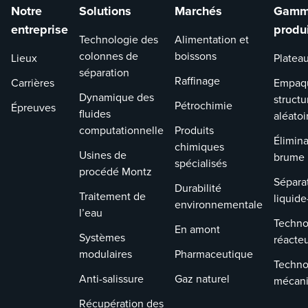
Notre
Solutions
Marchés
Gamm
Technologie des colonnes de
entreprise
produ
séparation
Technologie des
Alimentation et
Réduisez la consommation d’énergie,
colonnes de
boissons
Lieux
Platea
augmentez la capacité, optimisez l’empreinte
séparation
Raffinage
Carrières
Empaq
et simplifiez les séparations complexes grâce à
Dynamique des
structu
la technologie de colonnes de partage
Pétrochimie
Épreuves
fluides
aléatoi
(DWC).&nbsp;
computationnelle
Produits
Élimina
chimiques
Usines de
brume
spécialisés
procédé Montz
Sépara
Durabilité
Traitement de
liquide
environnementale
l’eau
Techno
En amont
Systèmes
réacte
modulaires
Pharmaceutique
Techno
Anti-salissure
Gaz naturel
mécan
Récupération des