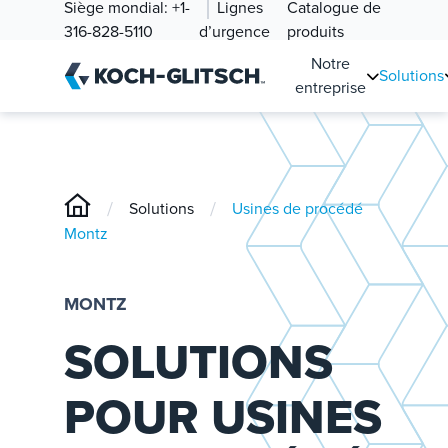
Siège mondial:
+1-
Lignes
Catalogue de
316-828-5110
d’urgence
produits
Notre
Solutions
entreprise
/
/
Solutions
Usines de procédé
Montz
MONTZ
SOLUTIONS
POUR USINES