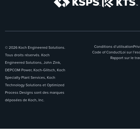
Conditions d’utilisation
Priv
© 2026 Koch Engineered Solutions.
Code of Conduct
Loi sur l’
Tous droits réservés. Koch
Rapport sur le tra
Engineered Solutions, John Zink,
DEPCOM Power, Koch-Glitsch, Koch
Specialty Plant Services, Koch
Technology Solutions et Optimized
Process Designs sont des marques
déposées de Koch, Inc.