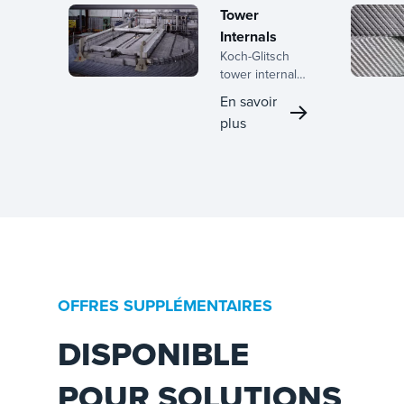
Tower
Internals
Koch-Glitsch
tower internals
are built for
En savoir
operational
plus
efficiency,
delivering
consistent
performance
and long-term
reliability
across a wide
range of mass
transfer and
separation
OFFRES SUPPLÉMENTAIRES
applications.
DISPONIBLE
POUR SOLUTIONS