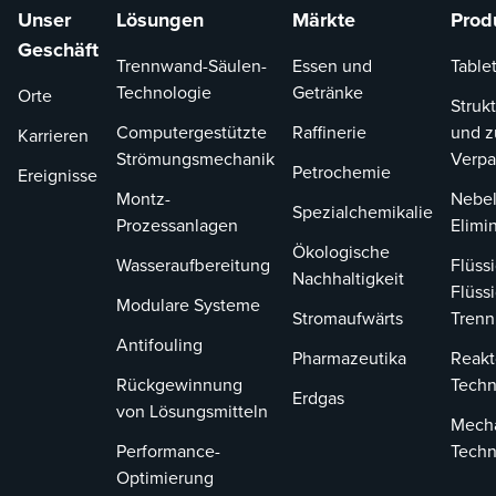
Unser
Lösungen
Märkte
Prod
Geschäft
Trennwand-Säulen-
Essen und
Tablet
Technologie
Getränke
Orte
Strukt
Computergestützte
Raffinerie
und z
Karrieren
Strömungsmechanik
Verp
Petrochemie
Ereignisse
Montz-
Nebel
Spezialchemikalie
Prozessanlagen
Elimi
Ökologische
Wasseraufbereitung
Flüssi
Nachhaltigkeit
Flüssi
Modulare Systeme
Stromaufwärts
Tren
Antifouling
Pharmazeutika
Reakt
Rückgewinnung
Techn
Erdgas
von Lösungsmitteln
Mech
Performance-
Techn
Optimierung