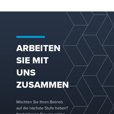
Edelstahl über h
bis hin zu mode
und exotischen M
Titan und Zirkon
strukturierten P
FLEXIPAC® in ein
Anwendungen ei
ARBEITEN
SIE MIT
UNS
ZUSAMMEN
Möchten Sie Ihren Betrieb
auf die nächste Stufe heben?