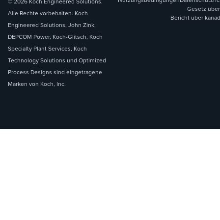
© 2026 Koch Engineered Solutions.
Gesetz über
Alle Rechte vorbehalten. Koch
Bericht über kana
Engineered Solutions, John Zink,
DEPCOM Power, Koch-Glitsch, Koch
Specialty Plant Services, Koch
Technology Solutions und Optimized
Process Designs sind eingetragene
Marken von Koch, Inc.