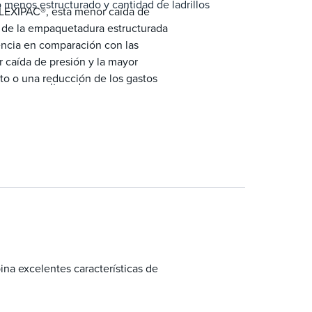
nos estructurado y cantidad de ladrillos
LEXIPAC®, esta menor caída de
n de la empaquetadura estructurada
encia en comparación con las
 caída de presión y la mayor
to o una reducción de los gastos
 La menor altura de empaque
ación con la misma altura de
 de ladrillos para una instalación más corta
XIPAC® CP™
vente para la misma altura de empaque
a excelentes características de