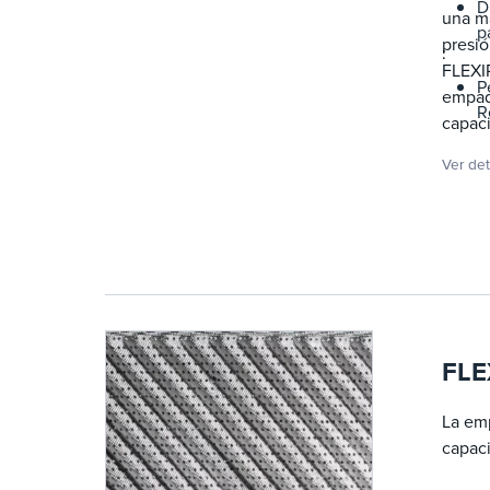
D
una m
p
presió
:
FLEXIP
P
empaqu
R
capaci
c
operat
p
Ver det
empaq
M
d
FLE
La em
capaci