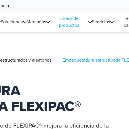
encia
Líneas de
R
Soluciones
Mercados
Servicios
productos
ca
/
structurados y aleatorios
Empaquetadura estructurada FL
URA
 FLEXIPAC®
 de FLEXIPAC® mejora la eficiencia de la