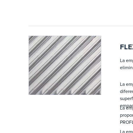
FLE
La emp
elimin
La emp
difer
superf
empaq
La em
propor
PROFL
La emp