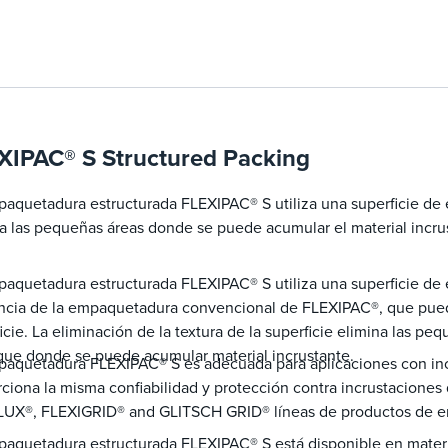
XIPAC® S Structured Packing
aquetadura estructurada FLEXIPAC® S utiliza una superficie de 
a las pequeñas áreas donde se puede acumular el material incru
aquetadura estructurada FLEXIPAC® S utiliza una superficie de 
encia de la empaquetadura convencional de FLEXIPAC®, que pued
icie. La eliminación de la textura de la superficie elimina las pe
ue donde se puede acumular material incrustante.
paquetadura FLEXIPAC® S es adecuada para aplicaciones con in
ciona la misma confiabilidad y protección contra incrustaciones q
UX®, FLEXIGRID® and GLITSCH GRID® líneas de productos de 
aquetadura estructurada FLEXIPAC® S está disponible en materi