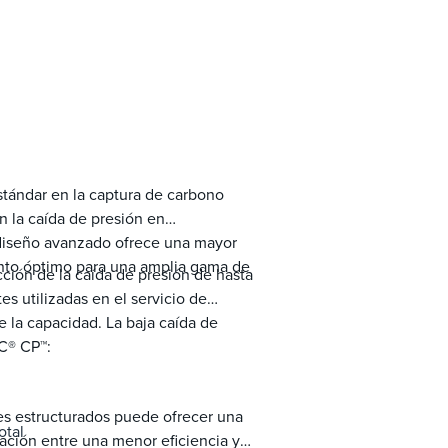
tándar en la captura de carbono
n la caída de presión en
 diseño avanzado ofrece una mayor
ento óptimo para una amplia gama de
ión de la caída de presión de hasta
s utilizadas en el servicio de
 la capacidad. La baja caída de
AC® CP™:
s estructurados puede ofrecer una
otal
ación entre una menor eficiencia y