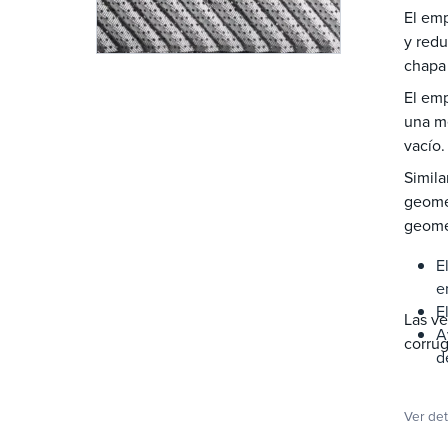
El em
y redu
chapa 
El emp
una me
vacío.
Simil
geomet
geome
E
e
E
Las v
A
d
Ver det