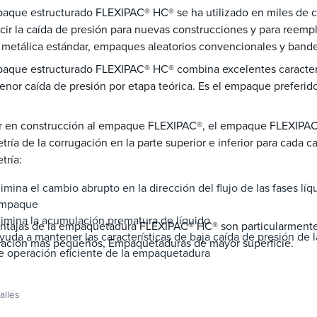
paque estructurado FLEXIPAC® HC® se ha utilizado en miles de 
cir la caída de presión para nuevas construcciones y para reem
metálica estándar, empaques aleatorios convencionales y bande
aque estructurado FLEXIPAC® HC® combina excelentes caracterís
nor caída de presión por etapa teórica. Es el empaque preferido 
ar en construcción al empaque FLEXIPAC®, el empaque FLEXIPAC®
ría de la corrugación en la parte superior e inferior para cada 
tría:
limina el cambio abrupto en la dirección del flujo de las fases líq
mpaque
limina la acumulación prematura de líquido
entajas de la empaquetadura FLEXIPAC® HC® son particularmente
yuda a mantener las características de baja caída de presión de
corrugación más pequeños, Empaquetaduras de mayor superficie.
e operación eficiente de la empaquetadura
alles