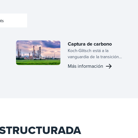
ts
Captura de carbono
Koch-Glitsch está a la
vanguardia de la transición
energética, aprovechando
Más información
nuestra amplia experiencia
en tecnología de captura de
carbono. Con décadas de
experiencia en procesos de
separación, ofrecemos
soluciones avanzadas que
permiten la
descarbonización en
industrias pesadas,
incluyendo energía,
ESTRUCTURADA
cemento, acero y GNL.