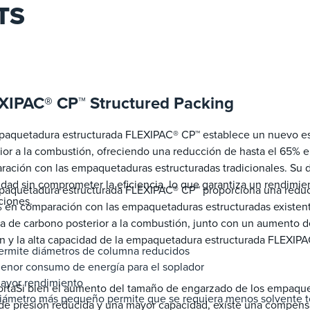
TS
XIPAC® CP™ Structured Packing
paquetadura estructurada FLEXIPAC® CP™ establece un nuevo es
ior a la combustión, ofreciendo una reducción de hasta el 65% e
ración con las empaquetaduras estructuradas tradicionales. Su
dad sin comprometer la eficiencia, lo que garantiza un rendimi
paquetadura estructurada FLEXIPAC® CP™ proporciona una reducc
ciones.
 en comparación con las empaquetaduras estructuradas existente
a de carbono posterior a la combustión, junto con un aumento de
n y la alta capacidad de la empaquetadura estructurada FLEXIP
ermite diámetros de columna reducidos
enor consumo de energía para el soplador
ayor rendimiento
ortaSi bien el aumento del tamaño de engarzado de los empaque
iámetro más pequeño permite que se requiera menos solvente t
de presión reducida y una mayor capacidad, existe una compens