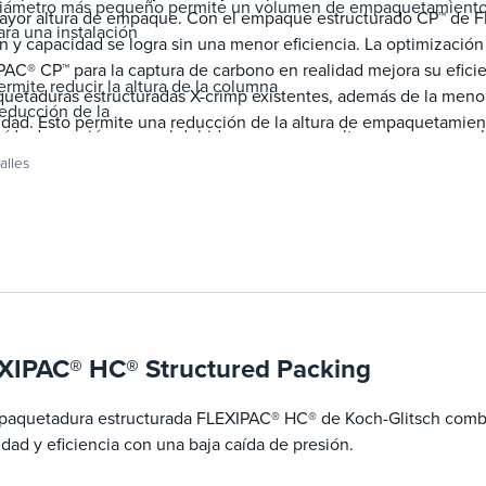
iámetro más pequeño permite un volumen de empaquetamiento me
ayor altura de empaque. Con el empaque estructurado CP™ de F
ara una instalación
n y capacidad se logra sin una menor eficiencia. La optimizació
AC® CP™ para la captura de carbono en realidad mejora su efici
ermite reducir la altura de la columna
etaduras estructuradas X-crimp existentes, además de la menor
educción de la
dad. Esto permite una reducción de la altura de empaquetamien
aída de presión general debido a una menor altura de empaque
ivos debido a los menores requisitos de recirculación y regener
ermite un volumen de empaque menos estructurado y una cantidad
alles
uetado. La eficiencia mejorada del empaque estructurado FLE
ayor eficiencia de captura para la misma altura
e empaque Reducción de la recirculación y regeneración de sol
XIPAC® HC® Structured Packing
paquetadura estructurada FLEXIPAC® HC® de Koch-Glitsch combin
dad y eficiencia con una baja caída de presión.