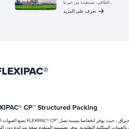
الطاقي، مستفيدة من خبرتنا
الواسعة في تكنولوجيا احتجاز
تعرف على المزيد
الكربون. بفضل عقود من
الخبرة في عمليات الفصل،
نقدم حلولا متقدمة تمكن إزالة
الكربون من الصناعات الثقيلة،
ت
بما في ذلك الطاقة والإسمنت
والصلب والغاز الطبيعي
المسال.
التعبئة الهيكلية منتجات XIPAC
XIPAC® CP™ Structured Packing
تضع العبوات الهيكلية FLEXIPAC® CP™ معيارا جديدا في احتجاز الكربون بعد ال
نة بالعبوات الهيكلية التقليدية. يوفر تصميمه المتقدم سعة متزايدة دون 