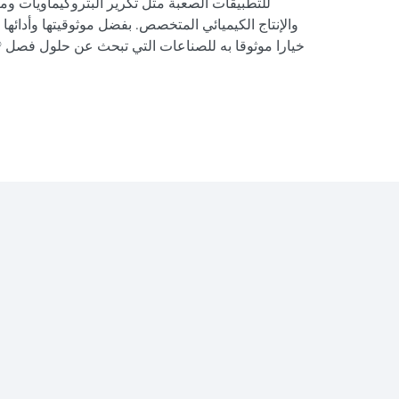
للتطبيقات الصعبة مثل تكرير البتروكيماويات ومع
والإنتاج الكيميائي المتخصص. بفضل موثوقيتها وأدائها ال