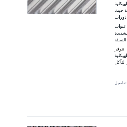
FLEX® التقليدية ، والتي يمكن أن
ة حيث
ذورات بشكل معتدل ولكنها لا توفر نفس الموثوقية والحماية من
PROFLUX® ، <  ~ >
تتوفر
FLEXIPA® التقليدية لتوفير مقاومة محسنة للتآكل و /
تفاصيل