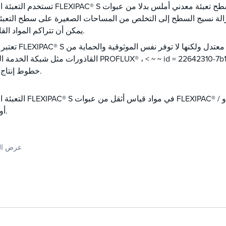
تستخدم التعبئة الهيكلية FLEXIPAC® S سطح تعبئة معدني أملس بدلا من عبوات IPAC
الة نسيج السطح إلى التخلص من المساحات الصغيرة على سطح التعبئ
يمكن أن تتراكم المواد القاذورات.
تعتبر عبوات FLEXIPAC® S مناسبة لتطبيقات القا
القاذورات مثل شبكة الخدمة الشديدة ~ ~ id = 22642310-7b11-4f3d-8ae2-b782c2590710
خطوط إنتاج التعبئة.
التعبئة الهيكلية FLEXIPAC® S في مواد قياس أثقل من عبوات C
أو التآكل.
عرض ال