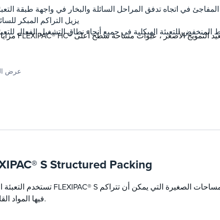
 المفاجئ في اتجاه تدفق المراحل السائلة والبخار في واجهة طبقة التعبئ
يزيل التراكم المبكر للسائ
نخفض للتعبئة الهيكلية في جميع أنحاء نطاق التشغيل الفعال للتعبئ
عرض ال
XIPAC® S Structured Packing
تستخدم التعبئة الهيكلية FLEXIPAC® S سطح تعبئة معدني أملس ، مما يلغي المساح
فيها المواد القاذورات.