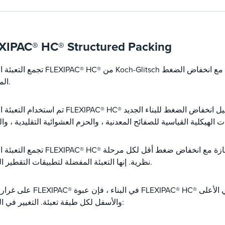
XIPAC® HC® Structured Packing
تجمع التعبئة الهيكلية FLEXIPAC® HC® من Koch-Glitsch بين خصائص السعة
المنخفض.
تم استخدام التعبئة الهيكلية FLEXIPAC® HC® في آلاف الأعمدة لزيادة السعة وتقليل 
تجمع التعبئة الهيكلية FLEXIPAC® HC® بين خصائص السعة والكفاءة المم
نظرية. إنها التعبئة المفضلة لتطبيقات التقطير الفراغي.
على غرار التعبئة FLEXIPAC® في البناء ، فإن عبوة LEXIPAC® HC
والأسفل لكل طبقة تعبئة. التغيير في الهندسة: