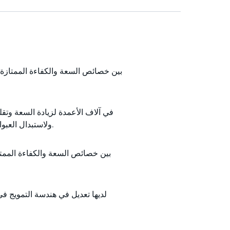
ولاستبدال العبوات الهيكلية القياسية للصفائح المعدنية ، والحزم العشوائية التقليدية ، والصواني.