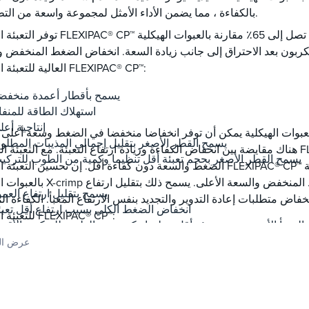
بالكفاءة ، مما يضمن الأداء الأمثل لمجموعة واسعة من التطبيقات.
توفر التعبئة الهيكلية FLEXIPAC® CP™ انخفاضا في انخفاض الضغط بنسبة ت
كربون بعد الاحتراق إلى جانب زيادة السعة. انخفاض الضغط المنخفض 
العالية للتعبئة الهيكلية FLEXIPAC® CP™:
يسمح بأقطار أعمدة منخفض
استهلاك الطاقة للمنفا
إنتاجية أعل
عبوات الهيكلية يمكن أن توفر انخفاضا منخفضا في الضغط وسعة أعلى ، 
يسمح القطر الأصغر بتقليل إجمالي المذيبات المطلوب
هناك مقايضة بين انخفاض الكفاءة وزيادة ارتفاع التعبئة. مع التعبئة المنظمة FLEXIPAC® CP™ ، يتم تحق
يسمح القطر الأصغر بحجم تعبئة أقل تنظيما وكمية من الطوب للتركي
الضغط والسعة دون كفاءة أقل. إن تحسين التعبئة الهيكلية FLEXIPAC® CP™ لاحتجاز الكربون يحسن كف
بالعبوات الهيكلية X-crimp الحالية بالإضافة إلى انخفاض الضغط ال
يسمح بتقليل ارتفاع العمو
خفاض متطلبات إعادة التدوير والتجديد بنفس الارتفاع المعبأ. الكفاءة ا
انخفاض الضغط الكلي بسبب ارتفاع أقل تعبئ
للتعبئة الهيكلية FLEXIPAC® CP™:
 المعبأ الأصغر بحجم تعبئة أقل تنظيما وكمية من الطوب للتركيب الأقص
كفاءة التقاط أعلى لنفس الارتفاع المعب
عرض ال
تقليل إعادة تدوير المذيبات وتجديدها لنفس الارتفاع المعب