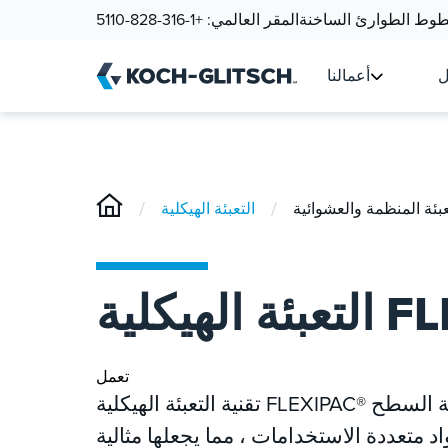
وط الطوارئ الساخنة
المقر العالمي:
+1-316-828-5110
ل
أعمالنا
/
/
عبئة المنظمة والعشوائية
FLEXIP®
تعمل
تقنية التعبئة الهيكلية FLEXIPAC® على تحسين كفاءة نقل الكتلة من خلال مساحة السطح
 متعددة الاستخدامات ، مما يجعلها مثالية