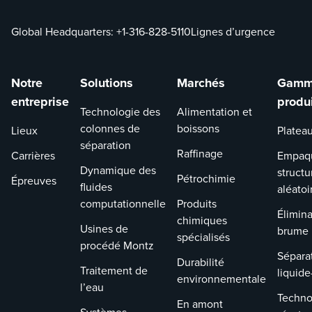
Global Headquarters:
+1-316-828-5110
Lignes d’urgence
Notre
Solutions
Marchés
Gamm
entreprise
produ
Technologie des
Alimentation et
colonnes de
boissons
Lieux
Platea
séparation
Raffinage
Carrières
Empaq
Dynamique des
structu
Pétrochimie
Épreuves
fluides
aléatoi
computationnelle
Produits
Élimina
chimiques
Usines de
brume
spécialisés
procédé Montz
Sépara
Durabilité
Traitement de
liquide
environnementale
l’eau
Techno
En amont