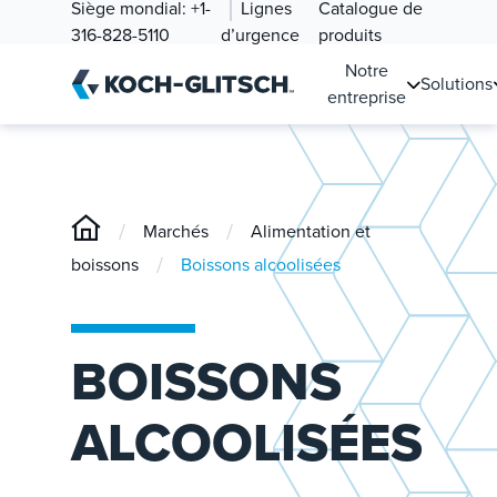
Siège mondial:
+1-
Lignes
Catalogue de
316-828-5110
d’urgence
produits
Notre
Solutions
entreprise
/
/
Marchés
Alimentation et
/
boissons
Boissons alcoolisées
BOISSONS
ALCOOLISÉES