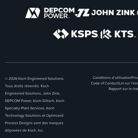
Conditions d’utilisation
Priv
© 2026 Koch Engineered Solutions.
Code of Conduct
Loi sur l’
Tous droits réservés. Koch
Rapport sur le tra
Engineered Solutions, John Zink,
DEPCOM Power, Koch-Glitsch, Koch
Specialty Plant Services, Koch
Technology Solutions et Optimized
Process Designs sont des marques
déposées de Koch, Inc.