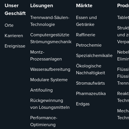
Unser
Lösungen
Märkte
Prod
Geschäft
Trennwand-Säulen-
Essen und
Tablet
Technologie
Getränke
Orte
Strukt
Computergestützte
Raffinerie
und z
Karrieren
Strömungsmechanik
Verp
Petrochemie
Ereignisse
Montz-
Nebel
Spezialchemikalie
Prozessanlagen
Elimi
Ökologische
Wasseraufbereitung
Flüssi
Nachhaltigkeit
Flüssi
Modulare Systeme
Stromaufwärts
Tren
Antifouling
Pharmazeutika
Reakt
Rückgewinnung
Techn
Erdgas
von Lösungsmitteln
Mech
Performance-
Techn
Optimierung