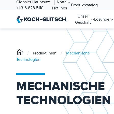
Globaler Hauptsitz:
Notfall-
Produktkatalog
+1-316-828-5110
Hotlines
Unser
Lösungen
Geschäft
/
/
Produktlinien
Mechanische
Technologien
MECHANISCHE
TECHNOLOGIEN