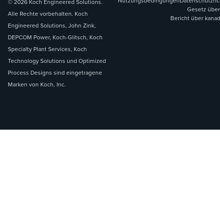
Nutzungsbedingungen
Datenschutzric
© 2026 Koch Engineered Solutions.
Gesetz über
Alle Rechte vorbehalten. Koch
Bericht über kana
Engineered Solutions, John Zink,
DEPCOM Power, Koch-Glitsch, Koch
Specialty Plant Services, Koch
Technology Solutions und Optimized
Process Designs sind eingetragene
Marken von Koch, Inc.