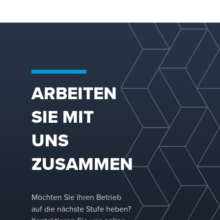
von Tray-D
eliminieren könn
Installation
Kapazitätssteig
neuer Stoff
durch den Einsat
wenn keine
Hochleistungswa
Turmaufsätz
Kombination mit
Installation 
Technologie® err
SUPERFRAC®
mehreren D
ARBEITEN
SIE MIT
UNS
ZUSAMMEN
Möchten Sie Ihren Betrieb
auf die nächste Stufe heben?