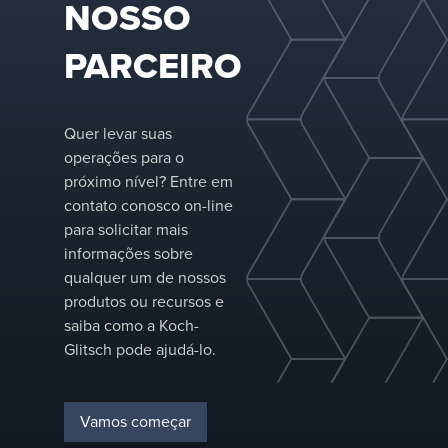
NOSSO
do downco
Melhorias de
da bandeja
eficiência e
PARCEIRO
Instalar nov
capacidade pod
equipament
ser alcançadas
transferênci
usando bandejas
massa onde
Quer levar suas
alto desempenh
existem ane
operações para o
combinadas com
de torre
próximo nível? Entre em
tecnologia OMNI
existentes
contato conosco on-line
FIT®.
Instalar
para solicitar mais
bandejas
informações sobre
SUPERFRAC
qualquer um de nossos
de várias
produtos ou recursos e
passagens
saiba como a Koch-
Glitsch pode ajudá-lo.
Vamos começar