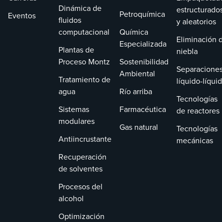
Dinámica de
estructurado
Petroquímica
Eventos
fluidos
y aleatorios
computacional
Química
Eliminación 
Especializada
Plantas de
niebla
Proceso Montz
Sostenibilidad
Separacione
Ambiental
Tratamiento de
líquido-líqui
agua
Río arriba
Tecnologías
Sistemas
Farmacéutica
de reactores
modulares
Gas natural
Tecnologías
Antiincrustante
mecánicas
Recuperación
de solventes
Procesos del
alcohol
Optimización