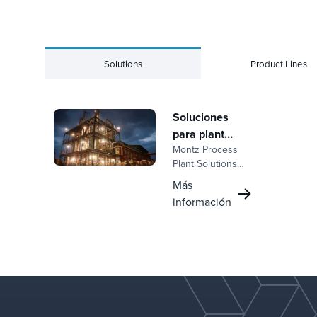
Solutions
Product Lines
Soluciones
para plantas
Montz Process
de proceso
Plant Solutions
de Koch-Glitsch
Más
ofrece
información
soluciones
integradas de
separación
térmica que
combinan
experiencia
avanzada en
destilación,