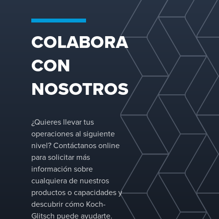
rectificación,
evaporación e
ingeniería de
procesos para
COLABORA
ayudar a los
clientes a lograr
CON
un rendimiento
fiable, una mejor
eficiencia
NOSOTROS
energética y una
calidad de
producto
constante en
¿Quieres llevar tus
aplicaciones
operaciones al siguiente
exigentes.
nivel? Contáctanos online
para solicitar más
información sobre
cualquiera de nuestros
productos o capacidades y
descubrir cómo Koch-
Glitsch puede ayudarte.