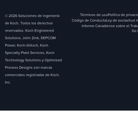
Términos de uso
Política de privac
© 2026 Soluciones de ingeniería
Código de Conducta
Ley de esclavitud 
de Koch. Todos los derechos
Informe Canadiense sobre el Trab
reservados. Koch Engineered
Do 
Solutions, John Zink, DEPCOM
Power, Koch-Glitsch, Koch
Specialty Plant Services, Koch
Technology Solutions y Optimized
Process Designs son marcas
comerciales registradas de Koch,
Inc.