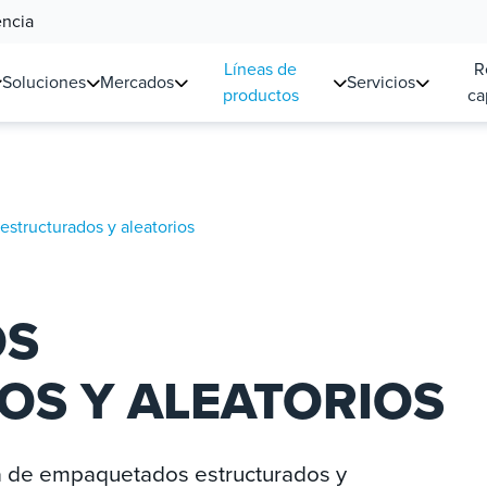
encia
Líneas de
R
Soluciones
Mercados
Servicios
productos
ca
structurados y aleatorios
OS
S Y ALEATORIOS
ta de empaquetados estructurados y