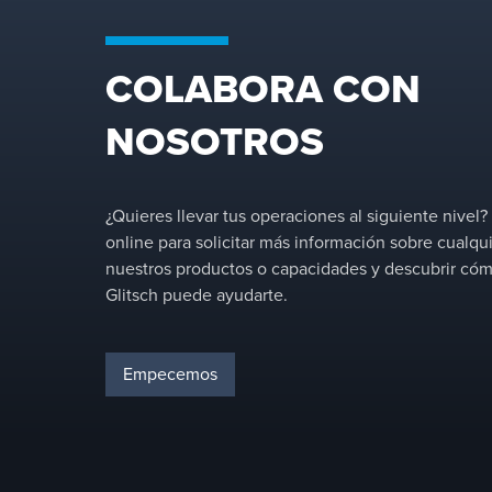
COLABORA CON
FLEXIPAC® HC® Structured
NOSOTROS
Packing
Engineered for higher capacity and lower
pressure drop than conventional structured
¿Quieres llevar tus operaciones al siguiente nivel
packing offerings, FLEXIPAC® HC® structured
online para solicitar más información sobre cualqu
packing is a high-performance solution for
nuestros productos o capacidades y descubrir có
new towers and revamps alike.&nbsp;
Glitsch puede ayudarte.
Empecemos