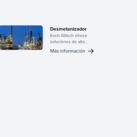
Desmetanizador
Koch-Glitsch ofrece
soluciones de alto
rendimiento para
Más información
aplicaciones de
desmetanizadores, que son
esenciales para el
procesamiento de gas
natural y la producción
petroquímica. Los
desmetanizadores separan
el metano de los
hidrocarburos más pesados,
lo que facilita el tratamiento
eficiente del gas y la
recuperación de productos
valiosos como el etano, el
propano y los butanos.