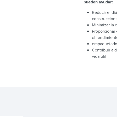
pueden ayudar:
Reducir el di
construccion
Minimizar la 
Proporcionar
el rendimient
empaquetado 
Contribuir a d
vida útil