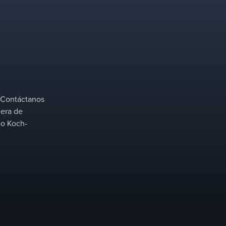
Empaquetadura estructurada
FLEXIPAC®
La tecnología de empaque estructurado de
FLEXIPAC® mejora la eficiencia de la
? Contáctanos
transferencia de masa con su alta área de
iera de
superficie, baja caída de presión y opciones de
mo Koch-
material versátiles, lo que la hace ideal para
procesos de destilación y absorción