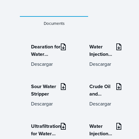
Documents
Dearation for
Water
Water
Injection
Injection
Online
Descargar
Descargar
Technical
Help Desk
Sour Water
Crude Oil
Stripper
and
Condensate
Descargar
Descargar
Stabilisers
Ultrafiltration
Water
for Water
Injection