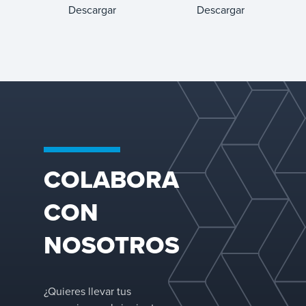
Injections /
Systems
Descargar
Descargar
Water Flood
COLABORA
CON
NOSOTROS
¿Quieres llevar tus