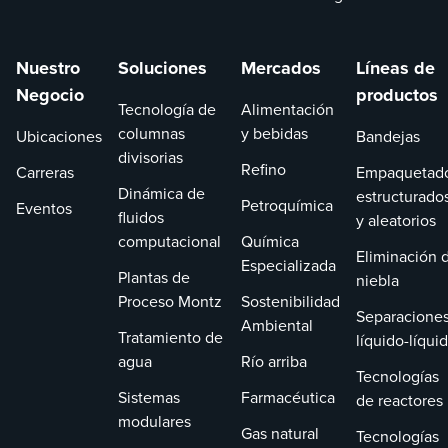
Nuestro
Soluciones
Mercados
Líneas de
Negocio
productos
Tecnología de
Alimentación
columnas
y bebidas
Ubicaciones
Bandejas
divisorias
Refino
Carreras
Empaquetad
Dinámica de
estructurado
Petroquímica
Eventos
fluidos
y aleatorios
computacional
Química
Eliminación 
Especializada
Plantas de
niebla
Proceso Montz
Sostenibilidad
Separacione
Ambiental
Tratamiento de
líquido-líqui
agua
Río arriba
Tecnologías
Sistemas
Farmacéutica
de reactores
modulares
Gas natural
Tecnologías