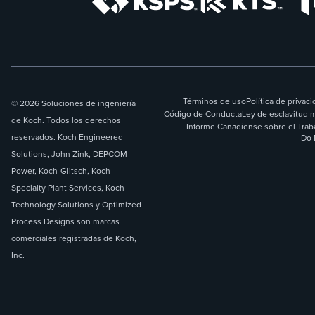
Términos de uso
Política de privac
© 2026 Soluciones de ingeniería
Código de Conducta
Ley de esclavitud 
de Koch. Todos los derechos
Informe Canadiense sobre el Trab
reservados. Koch Engineered
Do 
Solutions, John Zink, DEPCOM
Power, Koch-Glitsch, Koch
Specialty Plant Services, Koch
Technology Solutions y Optimized
Process Designs son marcas
comerciales registradas de Koch,
Inc.