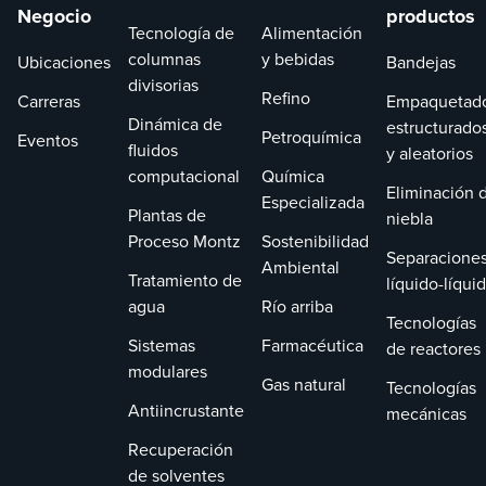
Negocio
productos
Tecnología de
Alimentación
columnas
y bebidas
Ubicaciones
Bandejas
divisorias
Refino
Carreras
Empaquetad
Dinámica de
estructurado
Petroquímica
Eventos
fluidos
y aleatorios
computacional
Química
Eliminación 
Especializada
Plantas de
niebla
Proceso Montz
Sostenibilidad
Separacione
Ambiental
Tratamiento de
líquido-líqui
agua
Río arriba
Tecnologías
Sistemas
Farmacéutica
de reactores
modulares
Gas natural
Tecnologías
Antiincrustante
mecánicas
Recuperación
de solventes