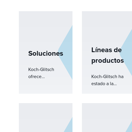
Líneas de
Soluciones
productos
Koch-Glitsch
Koch-Glitsch ha
ofrece
estado a la
soluciones de
vanguardia del
ingeniería para
desarrollo de
superar desafíos
equipos de
operativos
transferencia
complejos.
de masa y
Desde mejorar
separaciones
el rendimiento