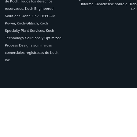
de Koch. Todos los derechos
Informe Canadiense sobre el Trab
reservados. Koch Engineered
Do 
Solutions, John Zink, DEPCOM
Power, Koch-Glitsch, Koch
Specialty Plant Services, Koch
Technology Solutions y Optimized
Process Designs son marcas
comerciales registradas de Koch,
Inc.