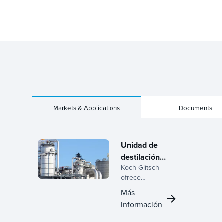
Markets & Applications
Documents
Unidad de
destilación
Koch-Glitsch
de crudo
ofrece
(CDU) /
soluciones
Unidad de
Más
avanzadas para
destilación
información
unidades de
al vacío
destilación de