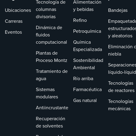
Tecnología de
Alimentación
columnas
y bebidas
Ubicaciones
Bandejas
divisorias
Refino
Carreras
Empaquetad
Dinámica de
estructurado
Petroquímica
Eventos
fluidos
y aleatorios
computacional
Química
Eliminación 
Especializada
Plantas de
niebla
Proceso Montz
Sostenibilidad
Separacione
Ambiental
Tratamiento de
líquido-líqui
agua
Río arriba
Tecnologías
Sistemas
Farmacéutica
de reactores
modulares
Gas natural
Tecnologías
Antiincrustante
mecánicas
Recuperación
de solventes