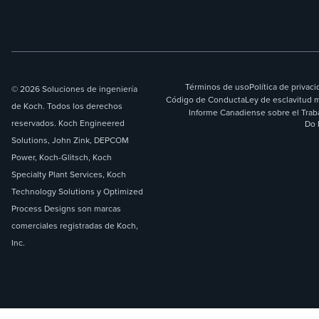
Términos de uso
Política de privac
© 2026 Soluciones de ingeniería
Código de Conducta
Ley de esclavitud 
de Koch. Todos los derechos
Informe Canadiense sobre el Trab
reservados. Koch Engineered
Do 
Solutions, John Zink, DEPCOM
Power, Koch-Glitsch, Koch
Specialty Plant Services, Koch
Technology Solutions y Optimized
Process Designs son marcas
comerciales registradas de Koch,
Inc.