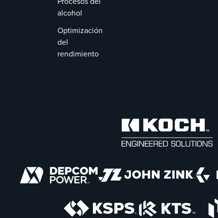
Procesos del
alcohol
Optimización
del
rendimiento