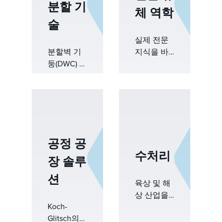
분할 기
체 역학
술
실제 전문
분할벽 기
지식을 바
둥(DWC) 기
탕으로 전
술로 에너
산 유체역
지 소비를
학(CFD) 모
줄이고, 용
델링을 통
량을 늘리
해 타워 및
며, 부지적
분리기 성
공간을 최
능을 검증
공정 공
적화하고,
하고, 불확
수처리
장 솔루
복잡한 분
실성을 줄
리를 간소
이며, 신뢰
션
화합니
성을 향상
육상 및 해
다.&nbsp;
시킵니다.
상 산업을
Koch-
위한 턴키
Glitsch의
대량 전송