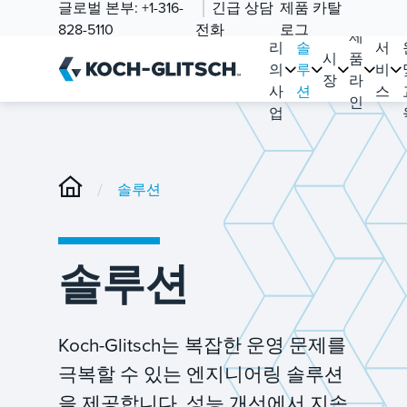
글로벌 본부:
+1-316-
긴급 상담
제품 카탈
우
828-5110
전화
로그
제
리
솔
서
시
품
의
루
비
장
라
사
션
스
인
업
/
솔루션
솔루션
Koch-Glitsch는 복잡한 운영 문제를
극복할 수 있는 엔지니어링 솔루션
을 제공합니다. 성능 개선에서 지속