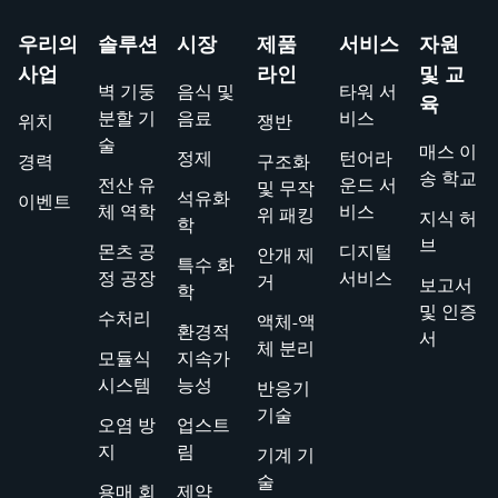
우리의
솔루션
시장
제품
서비스
자원
사업
라인
및 교
벽 기둥
음식 및
타워 서
육
분할 기
음료
비스
위치
쟁반
술
매스 이
정제
턴어라
경력
구조화
송 학교
전산 유
운드 서
및 무작
석유화
이벤트
체 역학
비스
위 패킹
지식 허
학
브
몬츠 공
디지털
안개 제
특수 화
정 공장
서비스
거
보고서
학
및 인증
수처리
액체-액
환경적
서
체 분리
모듈식
지속가
시스템
능성
반응기
기술
오염 방
업스트
지
림
기계 기
술
용매 회
제약