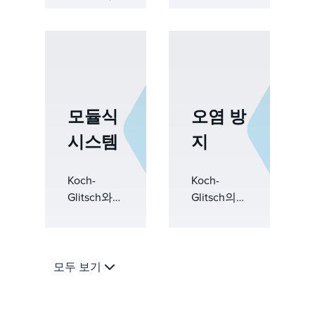
Montz 공정
솔루션으
플랜트 솔
로, 수처리,
루션은 첨
원유 안정
단 증류, 정
화 및 증류
류, 증발, 공
에서 효율
정 엔지니
적이고 신
모듈식
오염 방
어링 전문
뢰할 수 있
성을 결합
으며 지속
시스템
지
한 통합 열
가능한 성
분리 솔루
능을 제공
션을 제공
Koch-
Koch-
합니다.
하여 고객
Glitsch와의
Glitsch의
이 까다로
합작 투자
오염 방지
운 응용 분
회사인
솔루션으로
야에서 신
Koch
가동 중단
뢰할 수 있
Modular
시간을 줄
모두 보기
는 성능, 향
Process
이고 신뢰
상된 에너
Systems는
성을 향상
지 효율, 일