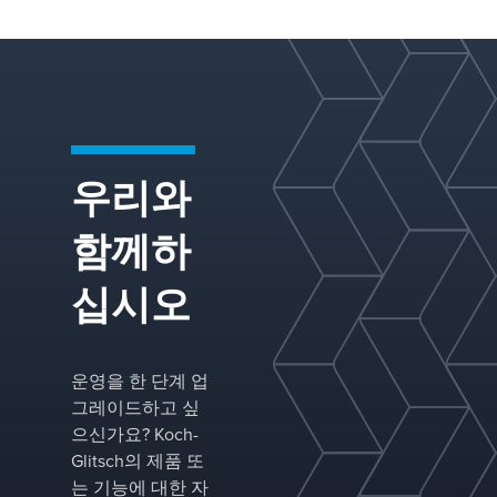
화학 공정
시키며, 오
관된 제품
산업을 위
염 가능성
품질을 달
한 모듈식
을 완화하
성할 수 있
물질 전달
도록 설계
도록 돕습
시스템을
된 물질 전
니다.
전문으로
달 장비 포
합니다.
트폴리오와
우리와
함께 당사
의 응용 노
함께하
하우를 활
용합니다.
십시오
운영을 한 단계 업
그레이드하고 싶
으신가요? Koch-
Glitsch의 제품 또
는 기능에 대한 자