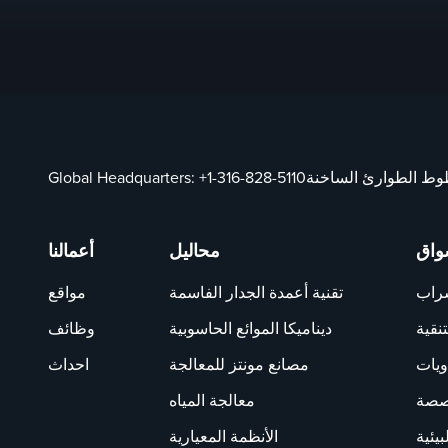
ط الطوارئ الساخنة
+1-316-828-5110
Global Headquarters:
واق
محاليل
أعمالنا
شراب
تقنية أعمدة الجدار الفاسمة
مواقع
تنقية
ديناميكا الموائع الحاسوبية
وظائف
ويات
مصانع مونتز للمعالجة
احداث
خصصة
معالجة المياه
بيئية
الأنظمة المعيارية