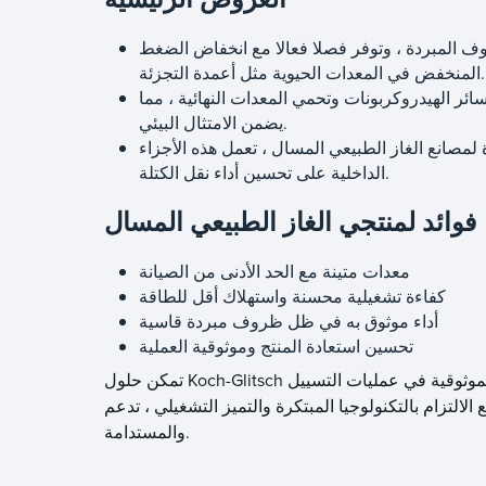
وف المبردة ، وتوفر فصلا فعالا مع انخفاض الضغط
المنخفض في المعدات الحيوية مثل أعمدة التجزئة.
ائر الهيدروكربونات وتحمي المعدات النهائية ، مما
يضمن الامتثال البيئي.
مصانع الغاز الطبيعي المسال ، تعمل هذه الأجزاء
الداخلية على تحسين أداء نقل الكتلة.
فوائد لمنتجي الغاز الطبيعي المسال
معدات متينة مع الحد الأدنى من الصيانة
كفاءة تشغيلية محسنة واستهلاك أقل للطاقة
أداء موثوق به في ظل ظروف مبردة قاسية
تحسين استعادة المنتج وموثوقية العملية
تمكن حلول Koch-Glitsch المخصصة منتجي الغاز الطبيعي المسال من تحقيق أقصى قدر من الكفاءة والموثوقية في عمليات التسييل
لتكنولوجيا المبتكرة والتميز التشغيلي ، تدعم Koch-Glitsch الطلب العالمي المتزايد على الطاقة النظيفة
والمستدامة.