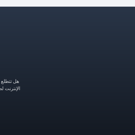
اللب والورق، التكرير، معالجة
الغاز، حمض الكبريتيك،
والمزيد.
هل تتطلع إ
الإنترنت ل