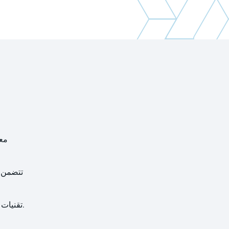
تتضمن ه
تقدم Koch-Glitsch تقنيات متقدمة مصممة لتحسين كل مرحلة من مراحل عملية التسييل - من معالجة الغاز إلى تخزين المنتج النهائي.