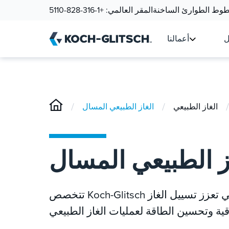
وط الطوارئ الساخنة
المقر العالمي:
+1-316-828-5110
ل
أعمالنا
/
/
/
الغاز الطبيعي
تتخصص Koch-Glitsch في تطوير تقنيات الفصل عالية الكفاءة التي تعزز تسييل الغاز