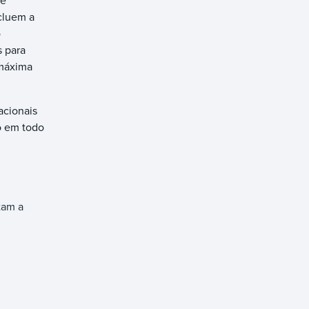
 e
cluem a
o
s para
 máxima
acionais
o em todo
tam a