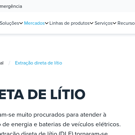
Emergência
Soluções
Mercados
Linhas de produtos
Serviços
Recurso
/
al
Extração direta de lítio
TA DE LÍTIO
naram-se muito procurados para atender à
 energia e baterias de veículos elétricos.
ração direta de lítio (DLE) tornaram-se