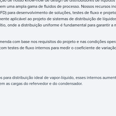
ação de nosso know-how de design de distribuidores de líquidos
, em uma ampla gama de fluidos de processo. Nossos recursos in
FD) para desenvolvimento de soluções, testes de fluxo e projet
nte aplicável ao projeto de sistemas de distribuição de líquido
ítio, onde a distribuição uniforme é fundamental para garantir a
menda com base nos requisitos do projeto e nas condições oper
om testes de fluxo internos para medir o coeficiente de variaçã
os para distribuição ideal de vapor-líquido, esses internos aumen
uem as cargas do refervedor e do condensador.