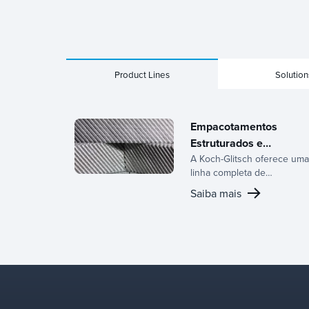
Product Lines
Solution
Empacotamentos
Estruturados e
Aleatórios
A Koch-Glitsch oferece uma
linha completa de
empacotamentos
Saiba mais
estruturados e aleatórios,
respaldados por décadas
de expertise no
desenvolvimento de
equipamentos de
transferência de massa e
uma equipe dedicada de
P&D.