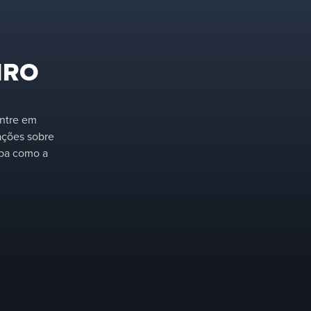
IRO
Entre em
mações sobre
iba como a