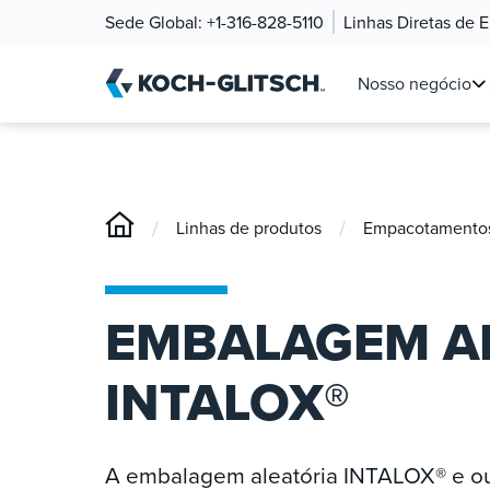
Sede Global:
+1-316-828-5110
Linhas Diretas de 
Nosso negócio
/
/
Linhas de produtos
Empacotamentos 
EMBALAGEM A
INTALOX®
A embalagem aleatória INTALOX® e o