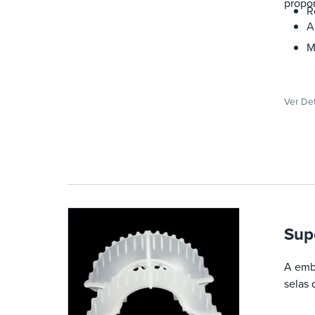
propor
R
A
M
Ver De
Sup
A emba
selas 
A