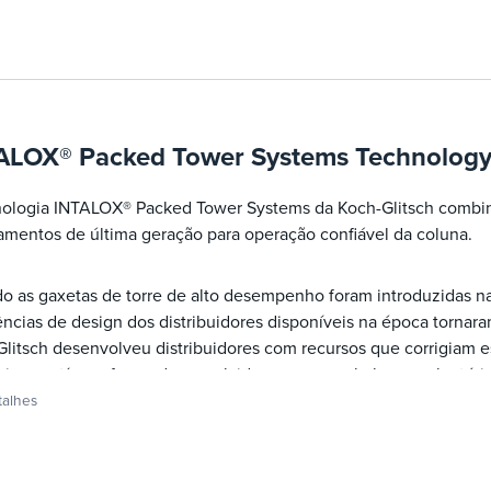
ALOX® Packed Tower Systems Technolog
nologia INTALOX® Packed Tower Systems da Koch-Glitsch combi
mentos de última geração para operação confiável da coluna.
 as gaxetas de torre de alto desempenho foram introduzidas na
ências de design dos distribuidores disponíveis na época tornar
litsch desenvolveu distribuidores com recursos que corrigiam e
ias contínuas foram desenvolvidas para as embalagens aleatórias
 incorporados aos distribuidores de alto desempenho INTALOX® 
talhes
idades de maior eficiência e capacidade.