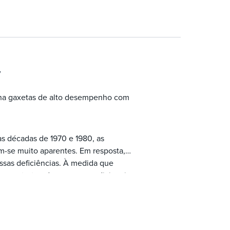
y
na gaxetas de alto desempenho com
s décadas de 1970 e 1980, as
am-se muito aparentes. Em resposta, a
ssas deficiências. À medida que
 e estruturadas, recursos adicionais
para aproveitar ao máximo essas