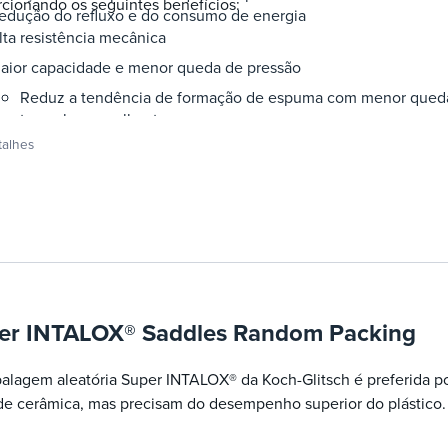
cionando os seguintes benefícios:
edução do refluxo e do consumo de energia
lta resistência mecânica
aior capacidade e menor queda de pressão
Reduz a tendência de formação de espuma com menor qued
tamanho semelhante
Aumenta o rendimento sem perda de eficiência em compara
talhes
Reduz o transporte e as perdas de solvente com alta capaci
Aumenta a capacidade de projeto após a compra do vaso se
do vasoReduz o diâmetro e a espessura do vaso em aplicaçõe
significativamente mais leve
Maior eficiência Proporciona mais eficiência sem perda de c
tamanho menor Reduz o
serviço de refervedor/condensador e o consumo de energia 
semelhante
er INTALOX® Saddles Random Packing
Reduz a altura do vaso em comparação com projetos com ga
de tamanho semelhanteReduz a carga de decapagem em com
lagem aleatória Super INTALOX® da Koch-Glitsch é preferida po
tamanho semelhante
de cerâmica, mas precisam do desempenho superior do plástico.
lta resistência mecânica