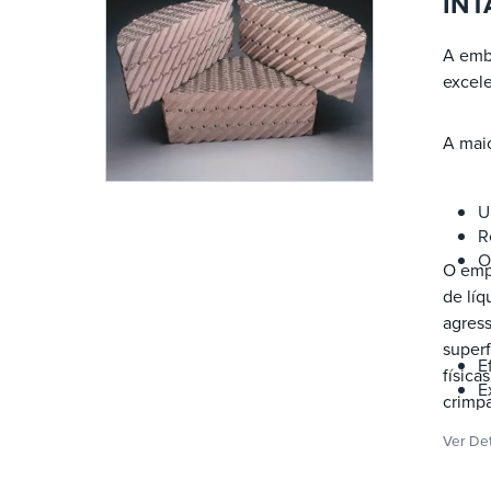
INT
A emb
excel
A mai
U
R
O
O emp
de líq
agres
superf
E
físic
E
crimp
Ver De