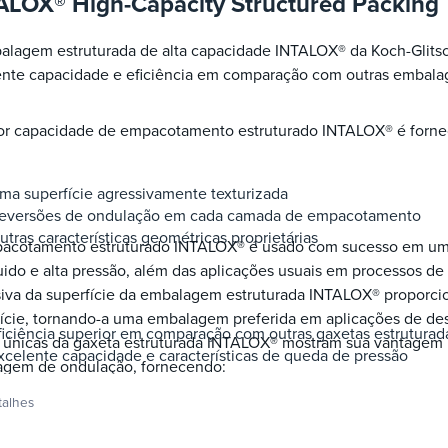
ALOX® High-Capacity Structured Packing
alagem estruturada de alta capacidade INTALOX® da Koch-Glit
ente capacidade e eficiência em comparação com outras embalag
or capacidade de empacotamento estruturado INTALOX® é forne
ma superfície agressivamente texturizada
eversões de ondulação em cada camada de empacotamento
utras características geométricas proprietárias
acotamento estruturado INTALOX® é usado com sucesso em uma 
uido e alta pressão, além das aplicações usuais em processos de
siva da superfície da embalagem estruturada INTALOX® proporc
ície, tornando-a uma embalagem preferida em aplicações de dest
ficiência superior em comparação com outras gaxetas estruturad
as únicas da gaxeta estruturada INTALOX® mostram sua vantagem
xcelente capacidade e características de queda de pressão
agem de ondulação, fornecendo:
talhes