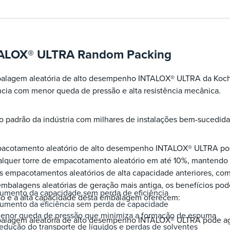
ALOX® ULTRA Random Packing
alagem aleatória de alto desempenho INTALOX® ULTRA da Koch-
ncia com menor queda de pressão e alta resistência mecânica.
o padrão da indústria com milhares de instalações bem-sucedid
acotamento aleatório de alto desempenho INTALOX® ULTRA pod
alquer torre de empacotamento aleatório em até 10%, mantendo
s empacotamentos aleatórios de alta capacidade anteriores, co
balagens aleatórias de geração mais antiga, os benefícios pod
umento da capacidade sem perda de eficiência
ão e a alta capacidade desta embalagem oferecem:
umento da eficiência sem perda de capacidade
enor queda de pressão que minimiza a formação de espuma
alagem aleatória de alto desempenho INTALOX® ULTRA pode agr
edução do transporte de líquidos e perdas de solventes