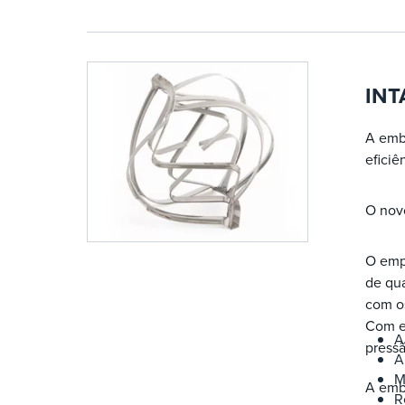
INT
A emb
eficiê
O nov
O emp
de qu
com o
Com em
A
press
A
M
A emb
R