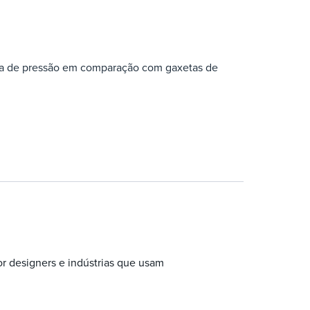
a de pressão em comparação com gaxetas de
ção com gaxetas de tamanho semelhante
dade de manuseio de vapor
m aumentar o tamanho
s de alta pressão, resultando em um vaso
apacidade ao renovar com a próxima gaxeta de
ao renovar com gaxetas de tamanho
xetas
paração com projetos com gaxetas de
r designers e indústrias que usam