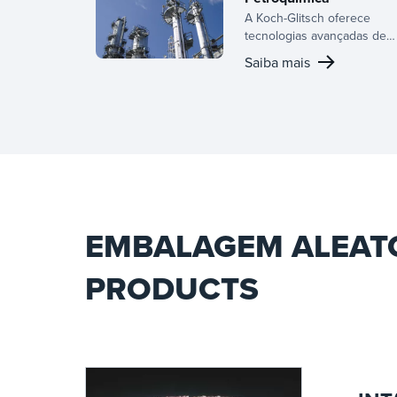
A Koch-Glitsch oferece
tecnologias avançadas de
transferência de massa e
Saiba mais
separação de fases para
aumentar a produtividade, a
confiabilidade e a
sustentabilidade no
processamento
petroquímico.
EMBALAGEM ALEATÓ
PRODUCTS