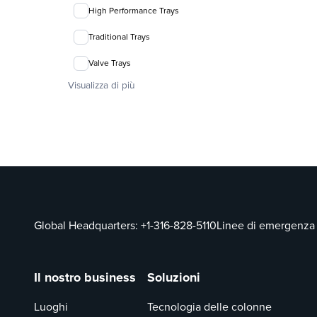
High Performance Trays
Traditional Trays
Valve Trays
Visualizza di più
Global Headquarters:
+1-316-828-5110
Linee di emergenza
Il nostro business
Soluzioni
Luoghi
Tecnologia delle colonne