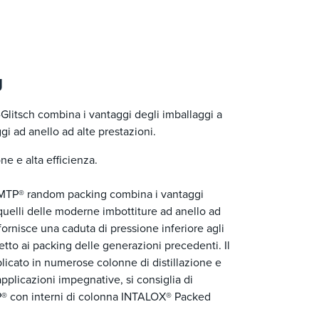
g
Glitsch combina i vantaggi degli imballaggi a
gi ad anello ad alte prestazioni.
e e alta efficienza.
 l'IMTP® random packing combina i vantaggi
 quelli delle moderne imbottiture ad anello ad
 fornisce una caduta di pressione inferiore agli
petto ai packing delle generazioni precedenti. Il
licato in numerose colonne di distillazione e
pplicazioni impegnative, si consiglia di
P® con interni di colonna INTALOX® Packed