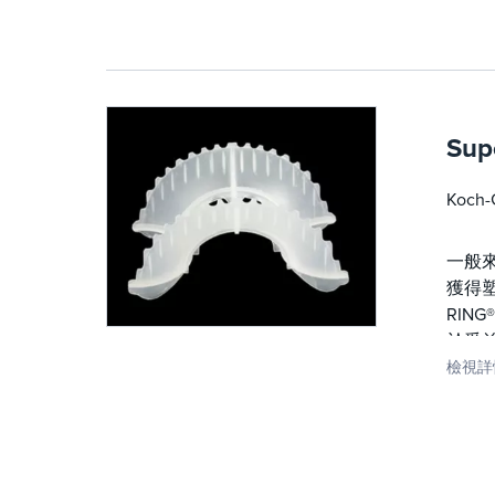
Sup
Koc
一般來
獲得塑
RIN
於受
檢視詳