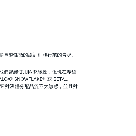
不會損失容量
和能耗
比，減少了剝離載荷
座但需要塑膠卓越性能的設計師和行業的青睞。
青睞，他們曾經使用陶瓷鞍座，但現在希望
X® SNOWFLAKE® 或 BETA
外，它對液體分配品質不太敏感，並且對