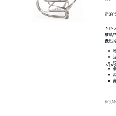
新的
INT
堆填
低壓
INT
檢視詳