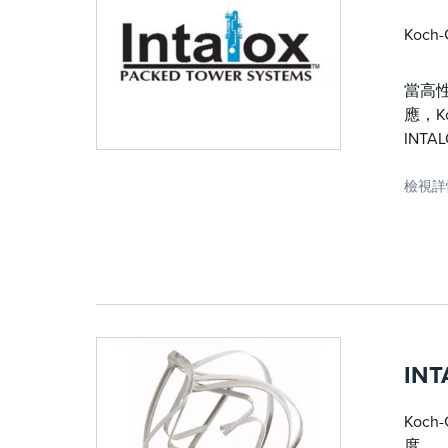
Koc
當高性
應，K
INT
檢視詳
INT
Koc
度。