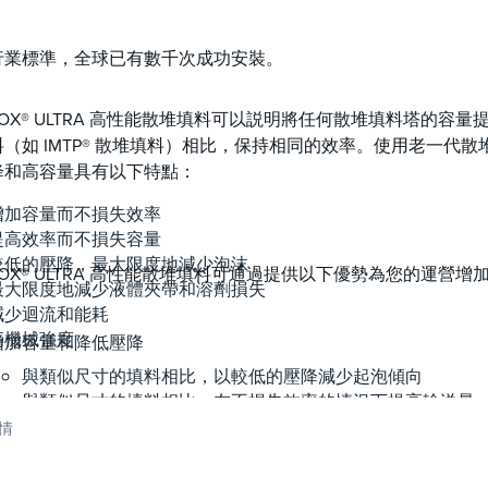
行業標準，全球已有數千次成功安裝。
ALOX® ULTRA 高性能散堆填料可以説明將任何散堆填料塔的容
料（如 IMTP® 散堆填料）相比，保持相同的效率。使用老一代
降和高容量具有以下特點：
增加容量而不損失效率
提高效率而不損失容量
較低的壓降，最大限度地減少泡沫
ALOX® ULTRA 高性能散堆填料可通過提供以下優勢為您的運營增
最大限度地減少液體夾帶和溶劑損失
減少迴流和能耗
高機械強度
增加容量和降低壓降
與類似尺寸的填料相比，以較低的壓降減少起泡傾向
與類似尺寸的填料相比，在不損失效率的情況下提高輸送量
以高蒸汽處理能力減少夾帶和溶劑損失
情
購買容器后增加設計容量，而不增加容器尺寸
在高壓應用中減小容器直徑和厚度，從而顯著減輕容器重量