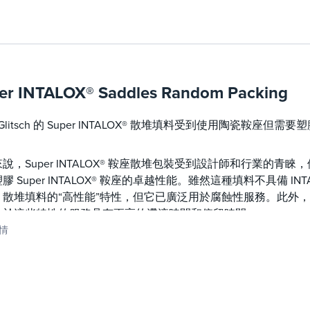
更高的效率
在使用下一個較小尺寸的填料進行改造時提供更高的效率而
使用類似尺寸的填料進行改造時，減少再沸器/冷凝器的負荷
與具有類似尺寸填料
的設計相比，降低了容器高度與具有類似尺寸填料的設計相
er INTALOX® Saddles Random Packing
機械強度高
h-Glitsch 的 Super INTALOX® 散堆填料受到使用陶瓷鞍
整體加強肋和法蘭提供高強度重量比
重量輕，允許更大的允許床身深度
說，Super INTALOX® 鞍座散堆包裝受到設計師和行業的
膠 Super INTALOX® 鞍座的卓越性能。雖然這種填料不具備 INTALO
G® 散堆填料的“高性能”特性，但它已廣泛用於腐蝕性服務。此
益於這些特性的服務具有更高的滯液時間和停留時間。
情