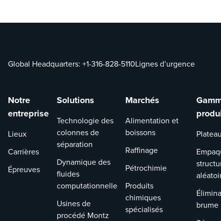
Global Headquarters:
+1-316-828-5110
Lignes d’urgence
Notre
Solutions
Marchés
Gamm
entreprise
produ
Technologie des
Alimentation et
colonnes de
boissons
Lieux
Platea
séparation
Raffinage
Carrières
Empaq
Dynamique des
structu
Pétrochimie
Épreuves
fluides
aléatoi
computationnelle
Produits
Élimina
chimiques
Usines de
brume
spécialisés
procédé Montz