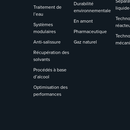
Sépara
Durabilité
Traitement de
liquide
environnementale
l’eau
Techno
En amont
Systèmes
réacte
modulaires
Pharmaceutique
Techno
Anti-salissure
Gaz naturel
mécan
Récupération des
solvants
Procédés à base
d’alcool
Optimisation des
performances