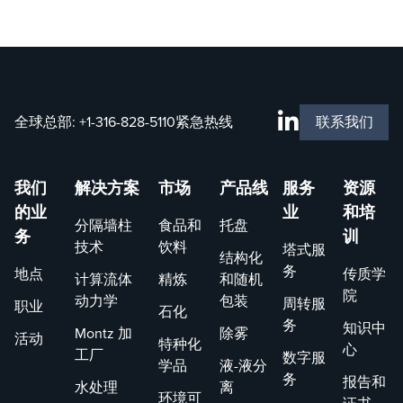
全球总部:
+1-316-828-5110
紧急热线
联系我们
我们
解决方案
市场
产品线
服务
资源
的业
业
和培
分隔墙柱
食品和
托盘
务
训
技术
饮料
塔式服
结构化
务
地点
传质学
计算流体
精炼
和随机
院
动力学
包装
周转服
职业
石化
务
知识中
Montz 加
除雾
活动
特种化
心
工厂
数字服
学品
液-液分
务
报告和
水处理
离
环境可