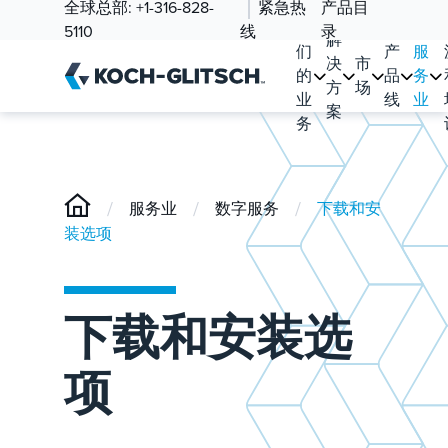
全球总部:
+1-316-828-
紧急热
产品目
我
5110
线
录
解
们
产
服
决
市
的
品
务
方
场
业
线
业
案
务
/
/
/
服务业
数字服务
下载和安
装选项
下载和安装选
项