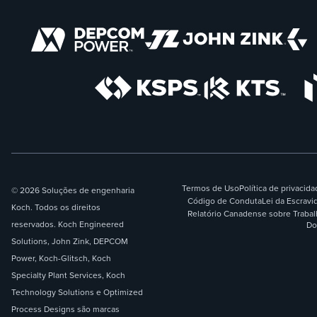
Termos de Uso
Política de privacid
© 2026 Soluções de engenharia
Código de Conduta
Lei da Escrav
Koch. Todos os direitos
Relatório Canadense sobre Traba
reservados. Koch Engineered
Do
Solutions, John Zink, DEPCOM
Power, Koch-Glitsch, Koch
Specialty Plant Services, Koch
Technology Solutions e Optimized
Process Designs são marcas