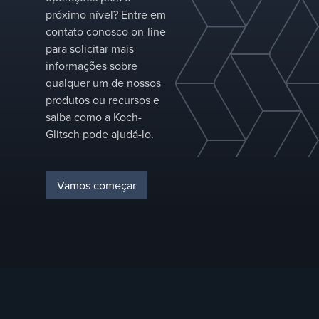
residên
próximo nível? Entre em
catalis
contato conosco on-line
baixa v
para solicitar mais
catalisa
informações sobre
Melhora
qualquer um de nossos
através
produtos ou recursos e
tamanh
bolha 
saiba como a Koch-
Reduz a
Glitsch pode ajudá-lo.
e o des
Reduz a er
Vamos começar
Sem po
aperto d
veloci
Baixas 
locais 
leito
Fácil de inst
manter