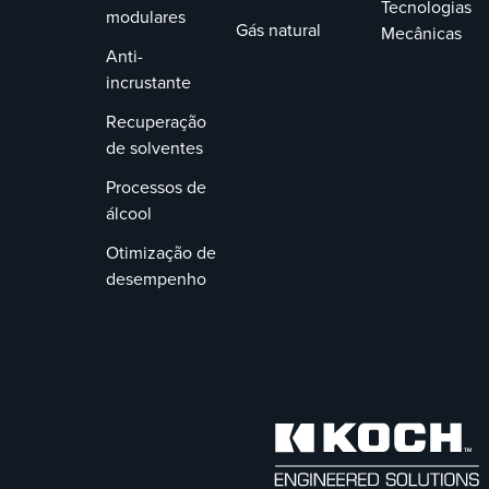
instalad
Tecnologias
modulares
removi
Gás natural
Mecânicas
rapidam
Anti-
inspeçã
incrustante
substit
Recuperação
de solventes
Processos de
álcool
Otimização de
desempenho