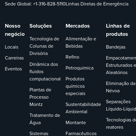
Suporte
Sede Global:
+1-316-828-5110
Linhas Diretas de Emergência
acessór
concha 
são nec
Nosso
Soluções
Mercados
Linhas de
apenas 
negócio
produtos
superior
Tecnologia de
Alimentação e
Os supo
Colunas de
Bebidas
Locais
Bandejas
solda e
Divisória
acessór
Refino
Carreiras
Empacotamen
invóluc
Dinâmica dos
Estruturados 
Petroquímica
Eventos
retençã
fluidos
Aleatórios
permane
computacional
Produtos
Eliminação da
embala
químicos
Plantas de
estrutu
Névoa
especiais
suporte
Processo
Separações
retençã
Montz
Sustentabilidade
Líquido-Líqui
removív
Ambiental
Tratamento de
substit
Tecnologias d
Água
Montante
As peça
reatores
podem 
Sistemas
Farmacêuticos