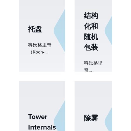
结构
化和
托盘
随机
科氏格里奇
包装
（Koch-
Glitsch）是
科氏格里
塔盘技术的
奇
全球领导
（Koch-
者，为有源
Glitsch）
面板、降液
提供一整
管配置和支
套结构化
撑结构提供
和随机填
广泛的设
料，以数
Tower
计。凭借深
除雾
十年的质
厚的行业经
Internals
量转移设
验，我们为