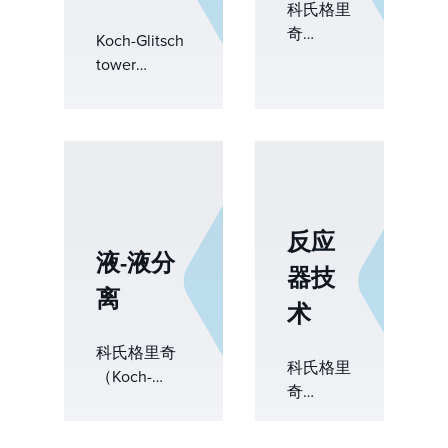
备开发专
科氏格里
您的应用提
业知识和
奇
Koch-Glitsch
供合适的塔
专门的研
（Koch-
tower
盘，并定制
发团队为
Glitsch）
internals are
配置以优化
后盾。
将工艺专
built for
特定分离塔
业知识和
operational
的性能。
前沿产品
efficiency,
技术相结
delivering
合，服务
consistent
于广泛的
performance
反应
行业，包
and long-
液-液分
器技
括氯碱、
term
离
气体输
reliability
术
送、除
across a wide
雾、天然
range of
科氏格里奇
科氏格里
气加工、
mass transfer
（Koch-
奇
石化、污
and
Glitsch） 提
（Koch-
染控制、
separation
供专业的液-
Glitsch）
发电、纸