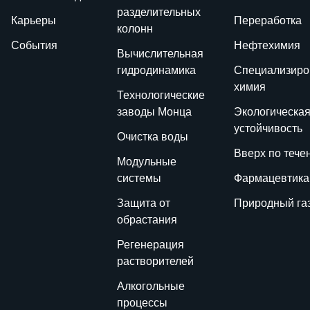
разделительных
Карьеры
Переработка
колонн
События
Нефтехимия
Вычислительная
гидродинамика
Специализиро
химия
Технологические
заводы Монца
Экологическа
устойчивость
Очистка воды
Вверх по тече
Модульные
системы
Фармацевтика
Защита от
Природный га
обрастания
Регенерация
растворителей
Алкогольные
процессы