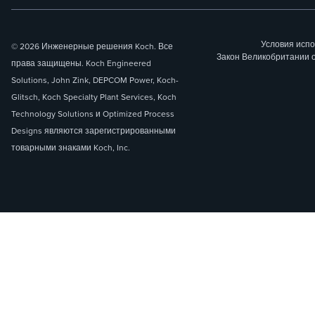
Условия исп
© 2026 Инженерные решения Koch. Все
Закон Великобритании 
права защищены. Koch Engineered
Solutions, John Zink, DEPCOM Power, Koch-
Glitsch, Koch Specialty Plant Services, Koch
Technology Solutions и Optimized Process
Designs являются зарегистрированными
товарными знаками Koch, Inc.