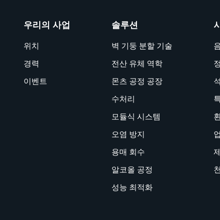
우리의 사업
솔루션
위치
벽 기둥 분할 기술
음
경력
전산 유체 역학
이벤트
몬츠 공정 공장
수처리
모듈식 시스템
오염 방지
용매 회수
알코올 공정
성능 최적화