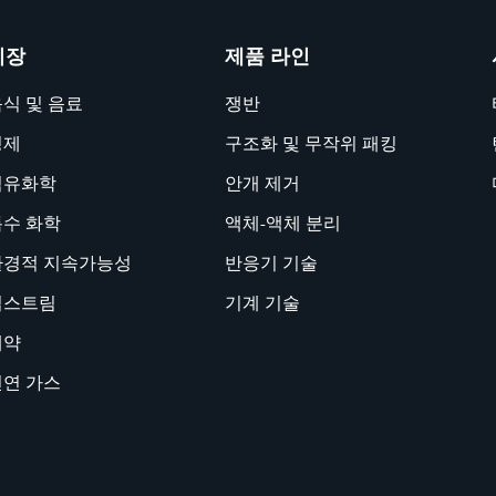
시장
제품 라인
식 및 음료
쟁반
정제
구조화 및 무작위 패킹
석유화학
안개 제거
특수 화학
액체-액체 분리
환경적 지속가능성
반응기 기술
업스트림
기계 기술
제약
천연 가스