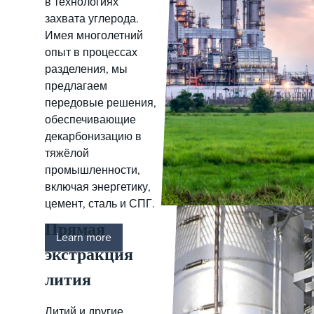
в технологиях
захвата углерода.
Имея многолетний
опыт в процессах
разделения, мы
предлагаем
передовые решения,
обеспечивающие
декарбонизацию в
тяжёлой
промышленности,
включая энергетику,
цемент, сталь и СПГ.
Прямая
Learn more
экстракция
лития
Литий и другие