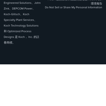
Engineered Solutions、John
環境報告
Do Not Sell or Share My Personal Information
Zink、DEPCOM Power、
Koch-Glitsch、Koch
Specialty Plant Services、
Koch Technology Solutions
和 Optimized Process
Designs 是 Koch， Inc. 的註
冊商標。