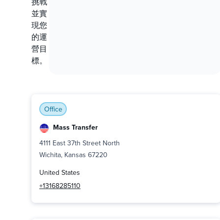
挑戰
並實
現您
的運
營目
標。
Office
Mass Transfer
4111 East 37th Street North
Wichita, Kansas 67220
United States
+13168285110