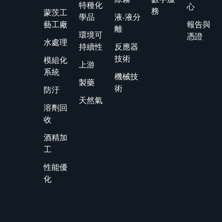
特種化
心
務
蒙茨工
學品
液-液分
藝工廠
報告與
離
環境可
憑證
水處理
持續性
反應器
技術
模組化
上游
系統
機械技
製藥
術
防汙
天然氣
溶劑回
收
酒精加
工
性能優
化