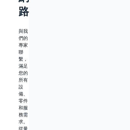
路
與我
們的
專家
聯
繫，
滿足
您的
所有
設
備、
零件
和服
務需
求。
從量