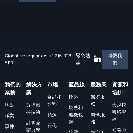
Global Headquarters:
+1-316-828-
緊急熱
聯繫我
5110
線
們
我們的
解決方
市場
產品線
服務業
資源和
業務
案
培訓
食品和
托盤
鐵塔服
飲料
務
地點
分隔牆
大規模
規整和
柱技術
轉移學
精煉
隨機包
周轉服
職業
校
裝
務
計算流
石化
事件
體力學
知識中
除霧
數字服