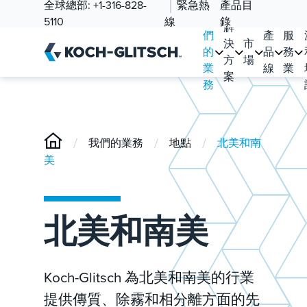
全球總部:
+1-316-828-
緊急熱
產品目
我
5110
線
錄
解
們
產
服
決
市
的
品
務
方
場
業
線
業
案
務
/
/
/
我們的業務
地點
北美和南
美
北美和南美
Koch-Glitsch 為北美和南美的行業
提供傳質、除霧和相分離方面的先