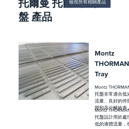
托爾曼 托爾曼 ® 托
檢視所有相關產品
盤 產品
Montz
THORMAN
Tray
Montz THORMA
托盤非常適合低
流量、良好的停
間和高分離效率
Montz THORMA
托盤設計用於處
低的液體流量，