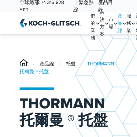
全球總部:
+1-316-828-
緊急熱
產品目
我
5110
線
錄
解
們
產
服
決
市
的
品
務
方
場
業
線
業
案
務
/
/
/
產品線
托盤
THORMANN
托爾曼 ® 托盤
THORMANN
托爾曼 ® 托盤