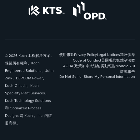
使用條款
Privacy Policy
Legal Notices
加州供應
© 2026 Koch 工程解決方案。
Code of Conduct
英國現代奴隸制法案
保留所有權利。Koch
AODA 政策
加拿大強迫勞動報告
Modelo 231
Engineered Solutions、John
環境報告
Do Not Sell or Share My Personal Information
Zink、DEPCOM Power、
Koch-Glitsch、Koch
Specialty Plant Services、
Koch Technology Solutions
和 Optimized Process
Designs 是 Koch， Inc. 的註
冊商標。