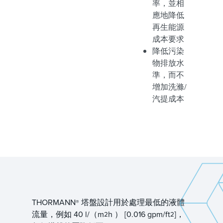
率，並相
應地降低
再生能源
成本要求
降低污染
物排放水
準，而不
增加洗滌/
汽提成本
THORMANN
塔盤設計用於處理最低的液體
®
流量，例如 40 l/（m
h ） [0.016 gpm/ft
]，
2
2