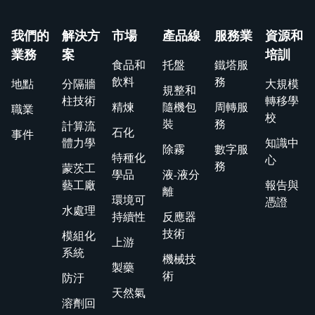
我們的
解決方
市場
產品線
服務業
資源和
業務
案
培訓
食品和
托盤
鐵塔服
飲料
務
地點
分隔牆
大規模
規整和
柱技術
轉移學
精煉
隨機包
周轉服
職業
校
裝
務
計算流
石化
事件
體力學
知識中
除霧
數字服
特種化
心
務
蒙茨工
學品
液-液分
藝工廠
報告與
離
環境可
憑證
水處理
持續性
反應器
技術
模組化
上游
系統
機械技
製藥
術
防汙
天然氣
溶劑回