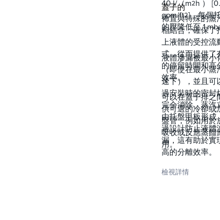
40 l/（m
h ） [0
2
蓋子的
gpm/ft
]，每個
2
佈置與特殊的蒸
的壓降低至 1 mb
相結合，確保了
上液體的受控流
式，從而提供了
液體滲漏被最小
的停留時間和高
（即使在最小蒸
效率。
速下），並且可
過安裝時的密封
可以在蓋子排之
完全消除。蒸汽
供可選的冷卻或
由托盤甲板形成
盤管，例如用於
過設計防止液體
吸收或反應蒸餾
漏，這有助於實
用。
高的分離效率。
檢視詳情