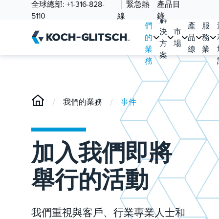
全球總部:
+1-316-828-
緊急熱
產品目
我
5110
線
錄
解
們
產
服
決
市
的
品
務
方
場
業
線
業
案
務
/
/
我們的業務
事件
加入我們即將
舉行的活動
我們重視與客戶、行業專業人士和