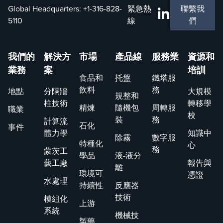
Global Headquarters:
+1-316-828-
緊急熱
聯繫我
5110
線
們
我們的
解決方
市場
產品線
服務業
資源和
業務
案
培訓
食品和
托盤
鐵塔服
飲料
務
地點
分隔牆
大規模
規整和
柱技術
轉移學
精煉
隨機包
周轉服
職業
校
裝
務
計算流
石化
事件
體力學
知識中
除霧
數字服
特種化
心
務
蒙茨工
學品
液-液分
藝工廠
報告與
離
環境可
憑證
水處理
持續性
反應器
技術
模組化
上游
系統
機械技
製藥