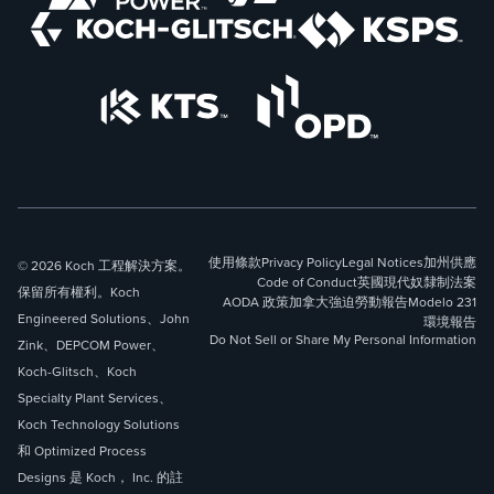
使用條款
Privacy Policy
Legal Notices
加州供應
© 2026 Koch 工程解決方案。
Code of Conduct
英國現代奴隸制法案
保留所有權利。Koch
AODA 政策
加拿大強迫勞動報告
Modelo 231
Engineered Solutions、John
環境報告
Do Not Sell or Share My Personal Information
Zink、DEPCOM Power、
Koch-Glitsch、Koch
Specialty Plant Services、
Koch Technology Solutions
和 Optimized Process
Designs 是 Koch， Inc. 的註