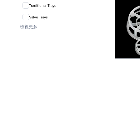
Traditional Trays
Valve Trays
檢視更多