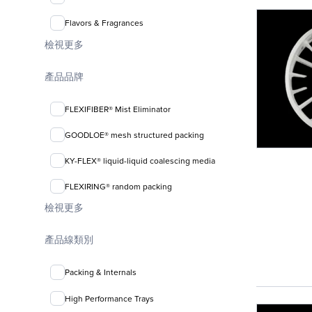
Flavors & Fragrances
檢視更多
產品品牌
FLEXIFIBER® Mist Eliminator
GOODLOE® mesh structured packing
KY-FLEX® liquid-liquid coalescing media
FLEXIRING® random packing
檢視更多
產品線類別
Packing & Internals
High Performance Trays