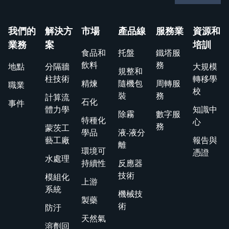
我們的
解決方
市場
產品線
服務業
資源和
業務
案
培訓
食品和
托盤
鐵塔服
飲料
務
地點
分隔牆
大規模
規整和
柱技術
轉移學
精煉
隨機包
周轉服
職業
校
裝
務
計算流
石化
事件
體力學
知識中
除霧
數字服
特種化
心
務
蒙茨工
學品
液-液分
藝工廠
報告與
離
環境可
憑證
水處理
持續性
反應器
技術
模組化
上游
系統
機械技
製藥
術
防汙
天然氣
溶劑回