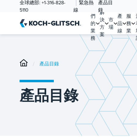
全球總部:
+1-316-828-
緊急熱
產品目
我
5110
線
錄
解
們
產
服
決
市
的
品
務
方
場
業
線
業
案
務
/
產品目錄
產品目錄