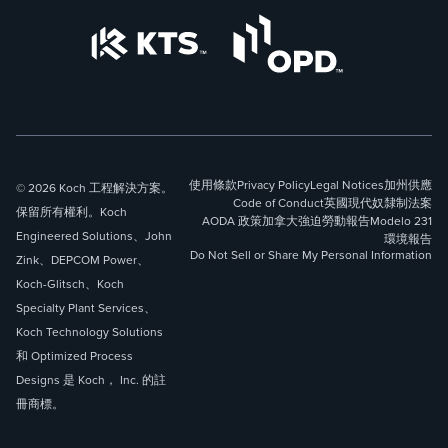
使用條款
Privacy Policy
Legal Notices
加州供應
© 2026 Koch 工程解決方案。
Code of Conduct
英國現代奴隸制法案
保留所有權利。Koch
AODA 政策
加拿大強迫勞動報告
Modelo 231
Engineered Solutions、John
環境報告
Do Not Sell or Share My Personal Information
Zink、DEPCOM Power、
Koch-Glitsch、Koch
Specialty Plant Services、
Koch Technology Solutions
和 Optimized Process
Designs 是 Koch， Inc. 的註
冊商標。