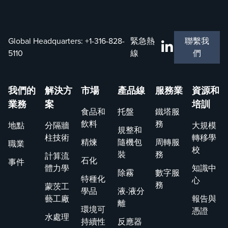
兩次，是一
導。流覽我
項全面、密
們的報告和
集的課程，
認證。
Global Headquarters:
+1-316-828-
緊急熱
聯繫我
由美國堪薩
5110
線
們
斯州威奇托
總部的經驗
豐富的人員
我們的
解決方
市場
產品線
服務業
資源和
領導。
業務
案
培訓
食品和
托盤
鐵塔服
飲料
務
地點
分隔牆
大規模
規整和
柱技術
轉移學
精煉
隨機包
周轉服
職業
校
裝
務
計算流
石化
事件
體力學
知識中
除霧
數字服
特種化
心
務
蒙茨工
學品
液-液分
藝工廠
報告與
離
環境可
憑證
水處理
持續性
反應器