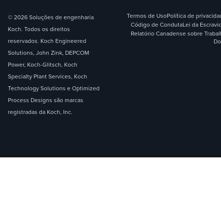
Termos de Uso
Política de privacid
© 2026 Soluções de engenharia
Código de Conduta
Lei da Escrav
Koch. Todos os direitos
Relatório Canadense sobre Traba
reservados. Koch Engineered
Do
Solutions, John Zink, DEPCOM
Power, Koch-Glitsch, Koch
Specialty Plant Services, Koch
Technology Solutions e Optimized
Process Designs são marcas
registradas da Koch, Inc.