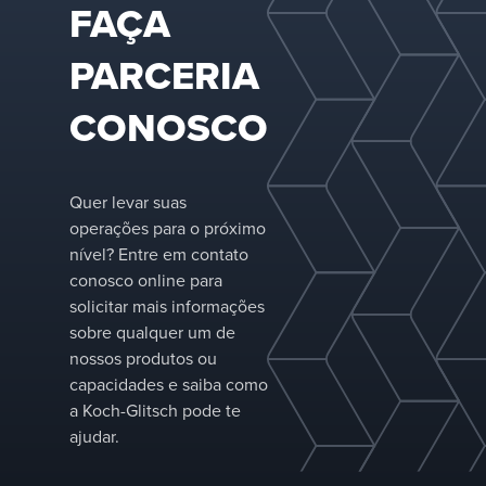
FAÇA
no setor,
fornecemos a
PARCERIA
bandeja certa
para sua
aplicação e
CONOSCO
adaptamos as
configurações
para otimizar
o
Quer levar suas
desempenho
operações para o próximo
em sua
nível? Entre em contato
coluna de
separação
conosco online para
específica.
solicitar mais informações
sobre qualquer um de
nossos produtos ou
capacidades e saiba como
a Koch-Glitsch pode te
ajudar.