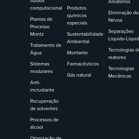
fluidos
Aleatórios
computacional
Produtos
Eliminação da
químicos
Plantas de
Névoa
especiais
Processo
Separações
Montz
Sustentabilidade
Líquido-Líqui
Ambiental
Tratamento de
Tecnologias d
Água
Montante
reatores
Sistemas
Farmacêuticos
Tecnologias
modulares
Gás natural
Mecânicas
Anti-
incrustante
Recuperação
de solventes
Processos de
álcool
Otimização de